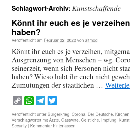
Kunstschaffende
Schlagwort-Archiv:
Könnt ihr euch es je verzeihe
haben?
Veröffentlicht am
Februar 22, 2022
von
altmod
Könnt ihr euch es je verzeihen, mitgema
Ausgrenzung von Menschen – wg. Coro
seinerzeit, wenn sich Personen nicht st
haben? Wieso habt ihr euch nicht geweh
Zumutungen der staatlichen …
Weiterl
Copy
WhatsApp
Telegram
Twitter
Link
Veröffentlicht unter
Bürgerkrieg
,
Corona
,
Der Deutsche
,
Kirchen
Verschlagwortet mit
Ärzte
,
Gastwirte
,
Geistliche
,
Impfung
,
Kunst
Security
|
Kommentar hinterlassen