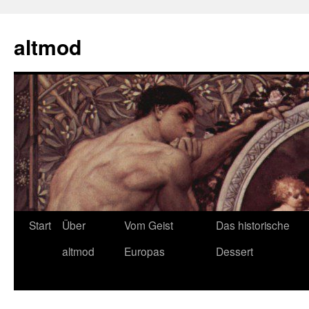
Zum
Inhalt
altmod
springen
Start
Über
Vom Geist
Das historische
altmod
Europas
Dessert