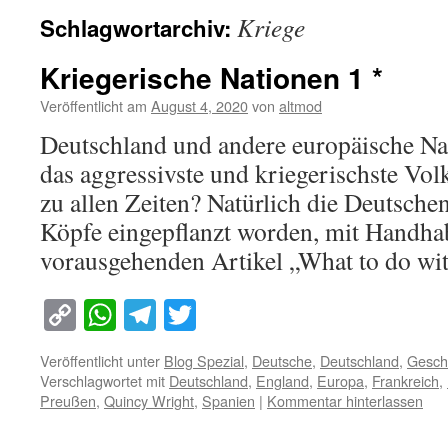
Kriege
Schlagwortarchiv:
Kriegerische Nationen 1 *
Veröffentlicht am
August 4, 2020
von
altmod
Deutschland und andere europäische Na
das aggressivste und kriegerischste Vo
zu allen Zeiten? Natürlich die Deutschen!
Köpfe eingepflanzt worden, mit Handha
vorausgehenden Artikel „What to do w
Copy
WhatsApp
Telegram
Twitter
Link
Veröffentlicht unter
Blog Spezial
,
Deutsche
,
Deutschland
,
Gesch
Verschlagwortet mit
Deutschland
,
England
,
Europa
,
Frankreich
,
Preußen
,
Quincy Wright
,
Spanien
|
Kommentar hinterlassen