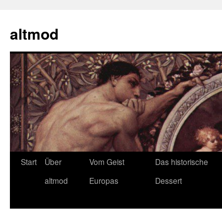
Zum
Inhalt
altmod
springen
Start
Über
Vom Geist
Das historische
altmod
Europas
Dessert