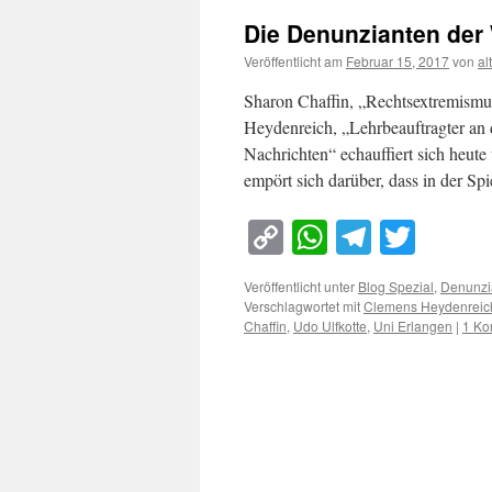
Die Denunzianten der
Veröffentlicht am
Februar 15, 2017
von
al
Sharon Chaffin, „Rechtsextremismu
Heydenreich, „Lehrbeauftragter an
Nachrichten“ echauffiert sich heute
empört sich darüber, dass in der Spi
Copy
WhatsApp
Telegra
Twitt
Link
Veröffentlicht unter
Blog Spezial
,
Denunzi
Verschlagwortet mit
Clemens Heydenreic
Chaffin
,
Udo Ulfkotte
,
Uni Erlangen
|
1 Ko