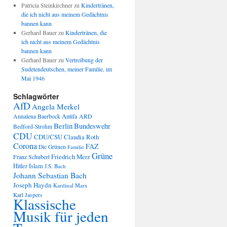
Patricia Steinkirchner
zu
Kindertränen,
die ich nicht aus meinem Gedächtnis
bannen kann
Gerhard Bauer
zu
Kindertränen, die
ich nicht aus meinem Gedächtnis
bannen kann
Gerhard Bauer
zu
Vertreibung der
Sudetendeutschen, meiner Familie, im
Mai 1946
Schlagwörter
AfD
Angela Merkel
Annalena Baerbock
Antifa
ARD
Berlin
Bundeswehr
Bedford-Strohm
CDU
CDU/CSU
Claudia Roth
Corona
FAZ
Die Grünen
Familie
Grüne
Friedrich Merz
Franz Schubert
Hitler
Islam
J.S. Bach
Johann Sebastian Bach
Joseph Haydn
Kardinal Marx
Karl Jaspers
Klassische
Musik für jeden