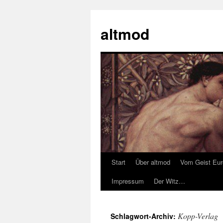
Zum
Inhalt
altmod
springen
Start
Über altmod
Vom Geist Eu
Impressum
Der Witz…
Kopp-Verlag
Schlagwort-Archiv: