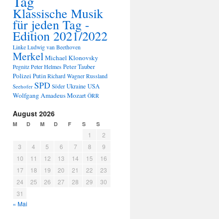
Tag
Klassische Musik
für jeden Tag -
Edition 2021/2022
Linke
Ludwig van Beethoven
Merkel
Michael Klonovsky
Peter Tauber
Peter Helmes
Pegnitz
Polizei
Putin
Russland
Richard Wagner
SPD
Ukraine
USA
Seehofer
Söder
Wolfgang Amadeus Mozart
ÖRR
August 2026
M
D
M
D
F
S
S
1
2
3
4
5
6
7
8
9
10
11
12
13
14
15
16
17
18
19
20
21
22
23
24
25
26
27
28
29
30
31
« Mai