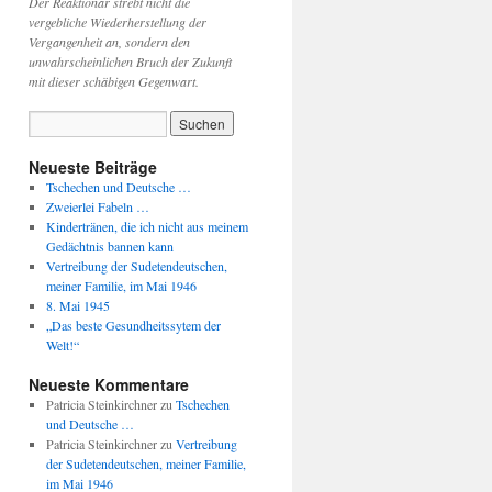
Der Reaktionär strebt nicht die
vergebliche Wiederherstellung der
Vergangenheit an, sondern den
unwahrscheinlichen Bruch der Zukunft
mit dieser schäbigen Gegenwart.
Neueste Beiträge
Tschechen und Deutsche …
Zweierlei Fabeln …
Kindertränen, die ich nicht aus meinem
Gedächtnis bannen kann
Vertreibung der Sudetendeutschen,
meiner Familie, im Mai 1946
8. Mai 1945
„Das beste Gesundheitssytem der
Welt!“
Neueste Kommentare
Patricia Steinkirchner
zu
Tschechen
und Deutsche …
Patricia Steinkirchner
zu
Vertreibung
der Sudetendeutschen, meiner Familie,
im Mai 1946