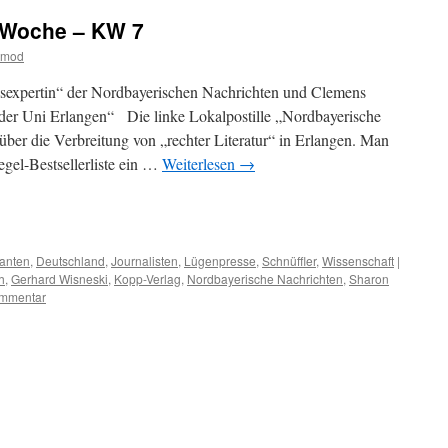
 Woche – KW 7
tmod
sexpertin“ der Nordbayerischen Nachrichten und Clemens
 der Uni Erlangen“ Die linke Lokalpostille „Nordbayerische
 über die Verbreitung von „rechter Literatur“ in Erlangen. Man
egel-Bestsellerliste ein …
Weiterlesen
→
m
er
anten
,
Deutschland
,
Journalisten
,
Lügenpresse
,
Schnüffler
,
Wissenschaft
|
h
,
Gerhard Wisneski
,
Kopp-Verlag
,
Nordbayerische Nachrichten
,
Sharon
mmentar