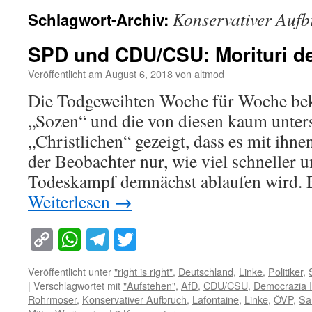
Konservativer Aufb
Schlagwort-Archiv:
SPD und CDU/CSU: Morituri de
Veröffentlicht am
August 6, 2018
von
altmod
Die Todgeweihten Woche für Woche be
„Sozen“ und die von diesen kaum unter
„Christlichen“ gezeigt, dass es mit ihne
der Beobachter nur, wie viel schneller u
Todeskampf demnächst ablaufen wird. 
Weiterlesen
→
Copy
WhatsApp
Telegram
Twitter
Link
Veröffentlicht unter
"right is right"
,
Deutschland
,
Linke
,
Politiker
,
|
Verschlagwortet mit
"Aufstehen"
,
AfD
,
CDU/CSU
,
Democrazia I
Rohrmoser
,
Konservativer Aufbruch
,
Lafontaine
,
Linke
,
ÖVP
,
Sa