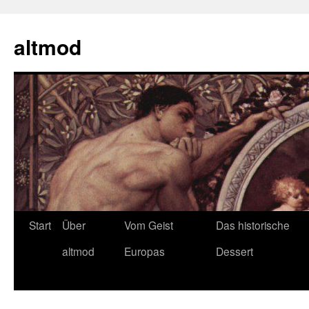
Zum
Inhalt
altmod
springen
Start
Über
Vom Geist
Das historische
altmod
Europas
Dessert