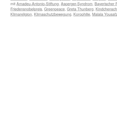
mit
Amadeu-Antonio-Stiftung
,
Asperger-Syndrom
,
Bayerischer 
Friedensnobelpreis
,
Greenpeace
,
Greta Thunberg
,
Kindchensc
Klimareligion
,
Klimaschutzbewegung
,
Korophilie
,
Malala Yousafz