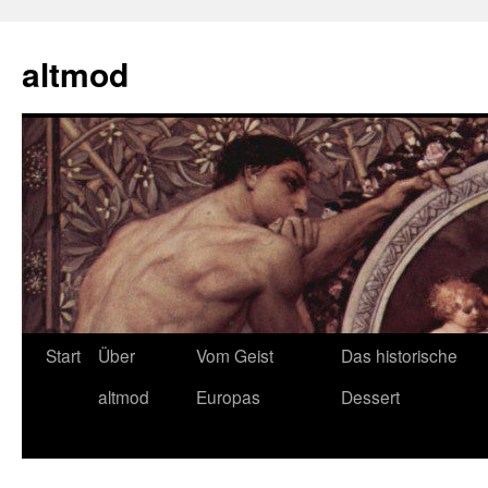
Zum
Inhalt
altmod
springen
Start
Über
Vom Geist
Das historische
altmod
Europas
Dessert