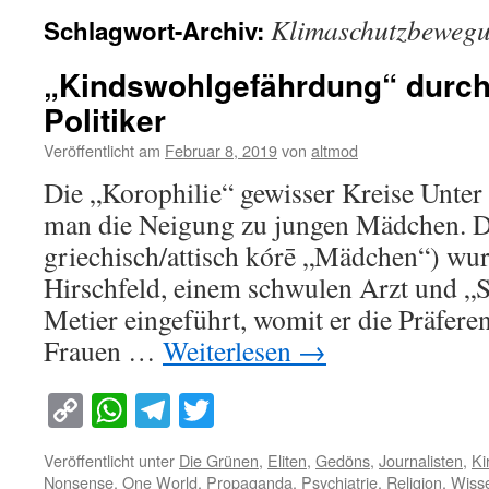
Klimaschutzbeweg
Schlagwort-Archiv:
„Kindswohlgefährdung“ durch 
Politiker
Veröffentlicht am
Februar 8, 2019
von
altmod
Die „Korophilie“ gewisser Kreise Unter 
man die Neigung zu jungen Mädchen. D
griechisch/attisch kórē „Mädchen“) w
Hirschfeld, einem schwulen Arzt und „S
Metier eingeführt, womit er die Präfer
Frauen …
Weiterlesen
→
Copy
WhatsApp
Telegram
Twitter
Link
Veröffentlicht unter
Die Grünen
,
Eliten
,
Gedöns
,
Journalisten
,
Ki
Nonsense
,
One World
,
Propaganda
,
Psychiatrie
,
Religion
,
Wiss