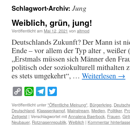
Jung
Schlagwort-Archiv:
Weiblich, grün, jung!
Veröffentlicht am
Mai 12, 2021
von
altmod
Deutschlands Zukunft? Der Mann ist ni
Ende – vor allem der Typ alter , weißer
„Erstmals müssen sich Männer den Fra
politisch oder soziokulturell mithalten
es stets umgekehrt“, …
Weiterlesen
→
Copy
WhatsApp
Telegram
Twitter
Link
Veröffentlicht unter
"Öffentliche Meinung"
,
Bürgerkrieg
,
Deutsch
Deutschland
,
Klasssenkampf
,
Mainstream
,
Medien
,
Politiker
,
Pr
Zeitgeist
|
Verschlagwortet mit
Annalena Baerbock
,
Frauen
,
Girl
Neubauer
,
Rotznasenrepublik
,
Weiblich
|
Kommentar hinterlass