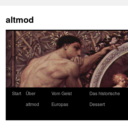
Zum
Inhalt
altmod
springen
Start
Über
Vom Geist
Das historische
altmod
Europas
Dessert