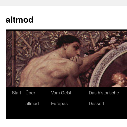
Zum
Inhalt
altmod
springen
Start
Über
Vom Geist
Das historische
altmod
Europas
Dessert