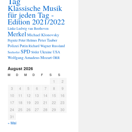
Tag
Klassische Musik
für jeden Tag -
Edition 2021/2022
Linke
Ludwig van Beethoven
Merkel
Michael Klonovsky
Peter Tauber
Peter Helmes
Pegnitz
Polizei
Putin
Russland
Richard Wagner
SPD
Ukraine
USA
Seehofer
Söder
Wolfgang Amadeus Mozart
ÖRR
August 2026
M
D
M
D
F
S
S
1
2
3
4
5
6
7
8
9
10
11
12
13
14
15
16
17
18
19
20
21
22
23
24
25
26
27
28
29
30
31
« Mai