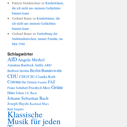
Patricia Steinkirchner
zu
Kindertränen,
die ich nicht aus meinem Gedächtnis
bannen kann
Gerhard Bauer
zu
Kindertränen, die
ich nicht aus meinem Gedächtnis
bannen kann
Gerhard Bauer
zu
Vertreibung der
Sudetendeutschen, meiner Familie, im
Mai 1946
Schlagwörter
AfD
Angela Merkel
Annalena Baerbock
Antifa
ARD
Berlin
Bundeswehr
Bedford-Strohm
CDU
CDU/CSU
Claudia Roth
Corona
FAZ
Die Grünen
Familie
Grüne
Friedrich Merz
Franz Schubert
Hitler
Islam
J.S. Bach
Johann Sebastian Bach
Joseph Haydn
Kardinal Marx
Karl Jaspers
Klassische
Musik für jeden