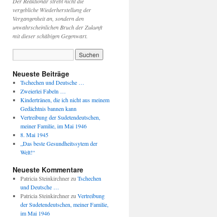
Der Reaktionär strebt nicht die
vergebliche Wiederherstellung der
Vergangenheit an, sondern den
unwahrscheinlichen Bruch der Zukunft
mit dieser schäbigen Gegenwart.
Neueste Beiträge
Tschechen und Deutsche …
Zweierlei Fabeln …
Kindertränen, die ich nicht aus meinem
Gedächtnis bannen kann
Vertreibung der Sudetendeutschen,
meiner Familie, im Mai 1946
8. Mai 1945
„Das beste Gesundheitssytem der
Welt!“
Neueste Kommentare
Patricia Steinkirchner
zu
Tschechen
und Deutsche …
Patricia Steinkirchner
zu
Vertreibung
der Sudetendeutschen, meiner Familie,
im Mai 1946