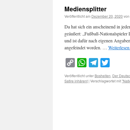
Mediensplitter
Veröffentlicht am
Dezember 20, 2020
von
Da hat sich ein anscheinend in jede
geäußert: „Fußball-Nationalspieler 
und ist dafür nach eigenen Angaben 
angefeindet worden. …
Weiterlese
Copy
WhatsApp
Telegra
Twitt
Link
Veröffentlicht unter
Bosheiten
,
Der Deuts
Satire inhärent
|
Verschlagwortet mit
"Nati