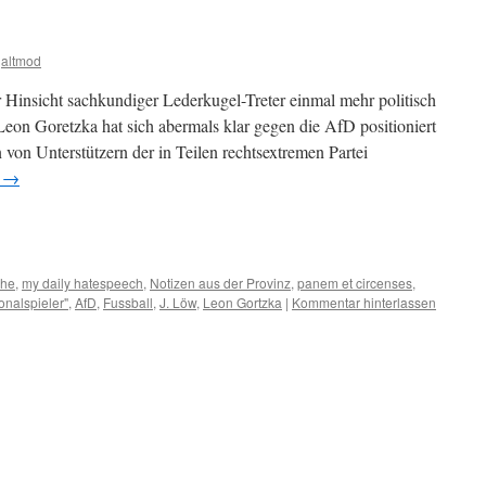
altmod
r Hinsicht sachkundiger Lederkugel-Treter einmal mehr politisch
Leon Goretzka hat sich abermals klar gegen die AfD positioniert
von Unterstützern der in Teilen rechtsextremen Partei
n
→
m
er
che
,
my daily hatespeech
,
Notizen aus der Provinz
,
panem et circenses
,
onalspieler"
,
AfD
,
Fussball
,
J. Löw
,
Leon Gortzka
|
Kommentar hinterlassen