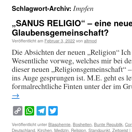
Impfen
Schlagwort-Archiv:
„SANUS RELIGIO“ – eine neue 
Glaubensgemeinschaft?
Veröffentlicht am
Februar 3, 2022
von
altmod
Die Absichten der neuen „Religion“ Ich
Wesentliche vorweg, welches mir bei de
dieser neuen „Religionsgemeinschaft“ – 
ins Auge gesprungen ist. M.E. geht es l
formalrechtliche Finten unter der im 
→
Copy
WhatsApp
Telegram
Twitter
Link
Veröffentlicht unter
Blasphemie
,
Bosheiten
,
Bunte Republik
,
Cor
Deutschland
,
Kirchen
,
Medizin
,
Religion
,
Standpunkt
,
Zeitgeist
|