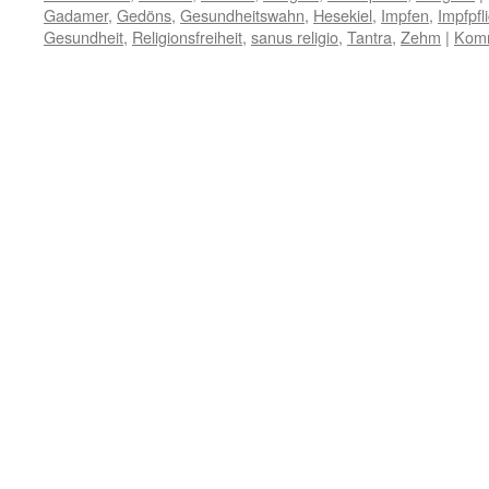
Gadamer
,
Gedöns
,
Gesundheitswahn
,
Hesekiel
,
Impfen
,
Impfpfl
Gesundheit
,
Religionsfreiheit
,
sanus religio
,
Tantra
,
Zehm
|
Komm