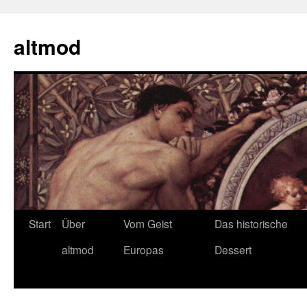
Zum
Inhalt
altmod
springen
Start
Über
Vom Geist
Das historische
altmod
Europas
Dessert