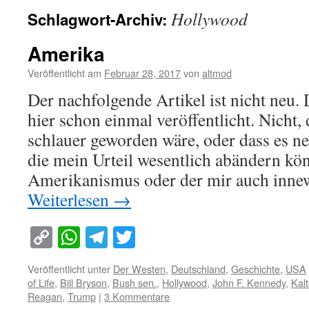
Hollywood
Schlagwort-Archiv:
Amerika
Veröffentlicht am
Februar 28, 2017
von
altmod
Der nachfolgende Artikel ist nicht neu.
hier schon einmal veröffentlicht. Nicht,
schlauer geworden wäre, oder dass es n
die mein Urteil wesentlich abändern kö
Amerikanismus oder der mir auch inn
Weiterlesen
→
Copy
WhatsApp
Telegram
Twitter
Link
Veröffentlicht unter
Der Westen
,
Deutschland
,
Geschichte
,
USA
of Life
,
Bill Bryson
,
Bush sen.
,
Hollywood
,
John F. Kennedy
,
Kalt
Reagan
,
Trump
|
3 Kommentare