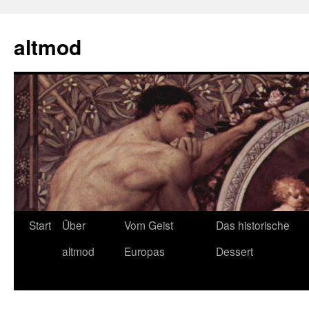
Zum
Inhalt
altmod
springen
Start
Über
Vom Geist
Das historische
altmod
Europas
Dessert