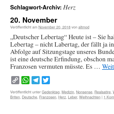
Herz
Schlagwort-Archiv:
20. November
Veröffentlicht am
November 20, 2018
von
altmod
„Deutscher Lebertag“ Heute ist – Sie ha
Lebertag – nicht Labertag, der fällt ja 
Abfolge auf Sitzungstage unseres Bunde
ist eine deutsche Erfindung, obschon m
Franzosen vermuten müsste. Es …
Weit
Copy
WhatsApp
Telegram
Twitter
Link
Veröffentlicht unter
Gedenktag
,
Medizin
,
Nonsense
,
Realsatire
,
Briten
,
Deutsche
,
Franzosen
,
Herz
,
Leber
,
Weihnachten
|
1 Kom