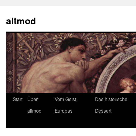
Zum
Inhalt
altmod
springen
Start
Über
Vom Geist
Das historische
altmod
Europas
Dessert