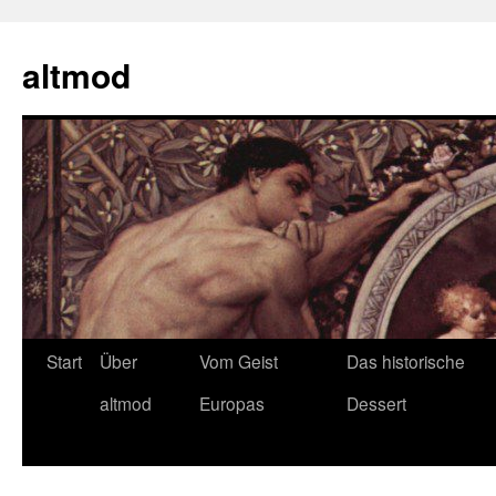
Zum
Inhalt
altmod
springen
Start
Über
Vom Geist
Das historische
altmod
Europas
Dessert