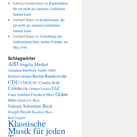
Patricia Steinkirchner
zu
Kindertränen,
die ich nicht aus meinem Gedächtnis
bannen kann
Gerhard Bauer
zu
Kindertränen, die
ich nicht aus meinem Gedächtnis
bannen kann
Gerhard Bauer
zu
Vertreibung der
Sudetendeutschen, meiner Familie, im
Mai 1946
Schlagwörter
AfD
Angela Merkel
Annalena Baerbock
Antifa
ARD
Berlin
Bundeswehr
Bedford-Strohm
CDU
CDU/CSU
Claudia Roth
Corona
FAZ
Die Grünen
Familie
Grüne
Friedrich Merz
Franz Schubert
Hitler
Islam
J.S. Bach
Johann Sebastian Bach
Joseph Haydn
Kardinal Marx
Karl Jaspers
Klassische
Musik für jeden