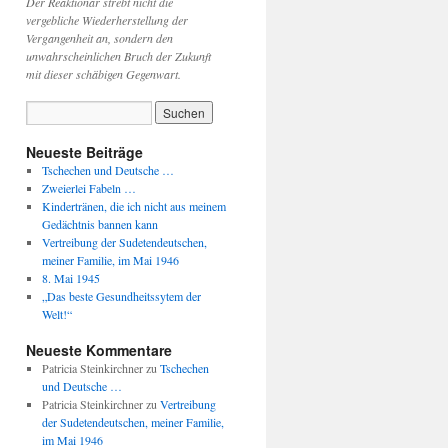
Der Reaktionär strebt nicht die
vergebliche Wiederherstellung der
Vergangenheit an, sondern den
unwahrscheinlichen Bruch der Zukunft
mit dieser schäbigen Gegenwart.
Neueste Beiträge
Tschechen und Deutsche …
Zweierlei Fabeln …
Kindertränen, die ich nicht aus meinem
Gedächtnis bannen kann
Vertreibung der Sudetendeutschen,
meiner Familie, im Mai 1946
8. Mai 1945
„Das beste Gesundheitssytem der
Welt!“
Neueste Kommentare
Patricia Steinkirchner
zu
Tschechen
und Deutsche …
Patricia Steinkirchner
zu
Vertreibung
der Sudetendeutschen, meiner Familie,
im Mai 1946