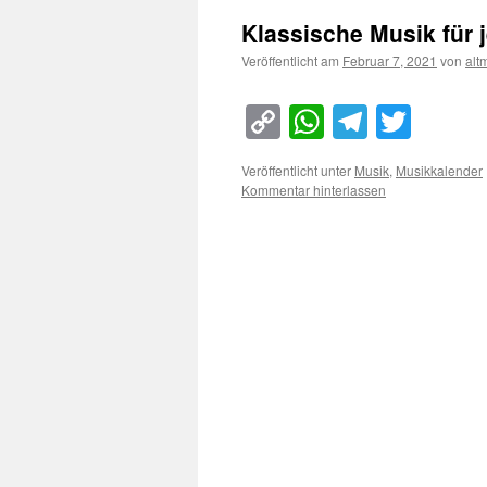
Klassische Musik für 
Veröffentlicht am
Februar 7, 2021
von
alt
Copy
WhatsApp
Telegra
Twitt
Link
Veröffentlicht unter
Musik
,
Musikkalender
Kommentar hinterlassen