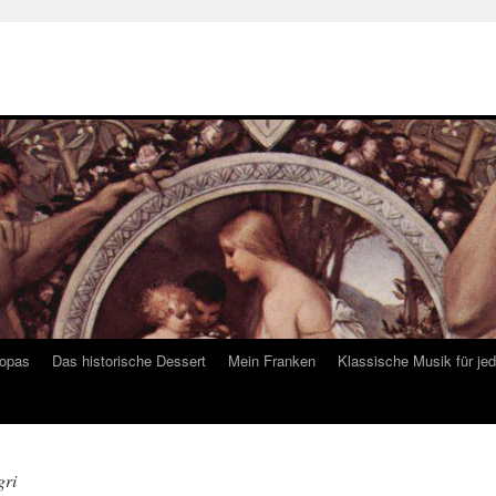
ropas
Das historische Dessert
Mein Franken
Klassische Musik für je
gri