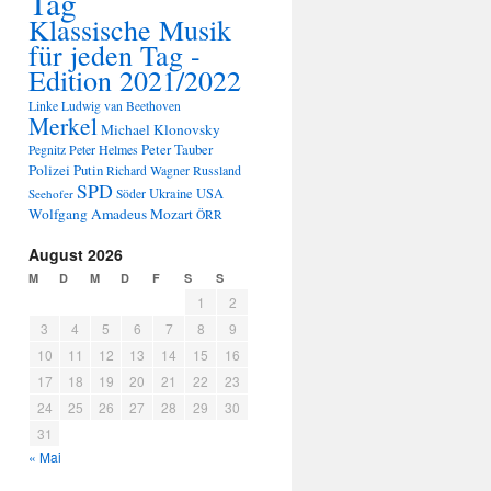
Tag
Klassische Musik
für jeden Tag -
Edition 2021/2022
Linke
Ludwig van Beethoven
Merkel
Michael Klonovsky
Peter Tauber
Peter Helmes
Pegnitz
Polizei
Putin
Russland
Richard Wagner
SPD
Ukraine
USA
Seehofer
Söder
Wolfgang Amadeus Mozart
ÖRR
August 2026
M
D
M
D
F
S
S
1
2
3
4
5
6
7
8
9
10
11
12
13
14
15
16
17
18
19
20
21
22
23
24
25
26
27
28
29
30
31
« Mai