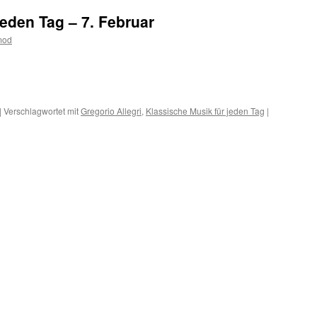
jeden Tag – 7. Februar
mod
m
er
|
Verschlagwortet mit
Gregorio Allegri
,
Klassische Musik für jeden Tag
|