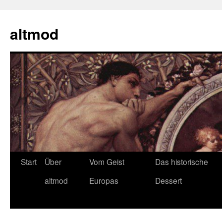
Zum
Inhalt
altmod
springen
Start
Über
Vom Geist
Das historische
altmod
Europas
Dessert