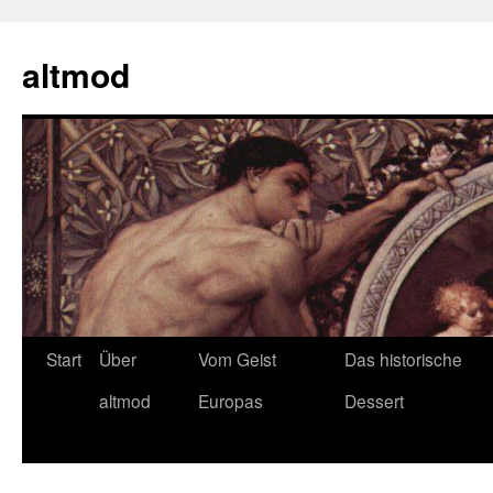
Zum
Inhalt
altmod
springen
Start
Über
Vom Geist
Das historische
altmod
Europas
Dessert