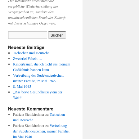
Der Reaktionär strebt nicht die
vergebliche Wiederherstellung der
Vergangenheit an, sondern den
unwahrscheinlichen Bruch der Zukunft
mit dieser schäbigen Gegenwart.
Neueste Beiträge
Tschechen und Deutsche …
Zweierlei Fabeln …
Kindertränen, die ich nicht aus meinem
Gedächtnis bannen kann
Vertreibung der Sudetendeutschen,
meiner Familie, im Mai 1946
8. Mai 1945
„Das beste Gesundheitssytem der
Welt!“
Neueste Kommentare
Patricia Steinkirchner
zu
Tschechen
und Deutsche …
Patricia Steinkirchner
zu
Vertreibung
der Sudetendeutschen, meiner Familie,
im Mai 1946