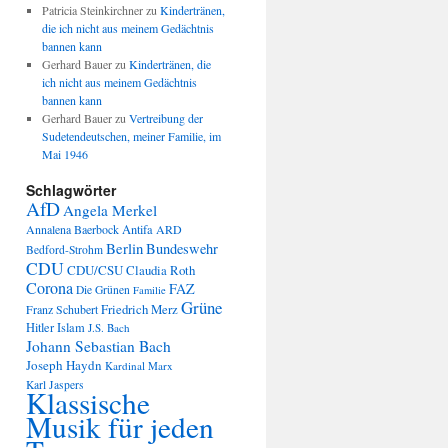
Patricia Steinkirchner
zu
Kindertränen,
die ich nicht aus meinem Gedächtnis
bannen kann
Gerhard Bauer
zu
Kindertränen, die
ich nicht aus meinem Gedächtnis
bannen kann
Gerhard Bauer
zu
Vertreibung der
Sudetendeutschen, meiner Familie, im
Mai 1946
Schlagwörter
AfD
Angela Merkel
Annalena Baerbock
Antifa
ARD
Berlin
Bundeswehr
Bedford-Strohm
CDU
CDU/CSU
Claudia Roth
Corona
FAZ
Die Grünen
Familie
Grüne
Friedrich Merz
Franz Schubert
Hitler
Islam
J.S. Bach
Johann Sebastian Bach
Joseph Haydn
Kardinal Marx
Karl Jaspers
Klassische
Musik für jeden