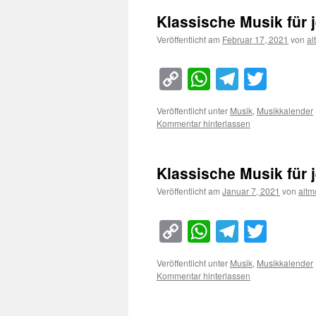
Klassische Musik für 
Veröffentlicht am
Februar 17, 2021
von
al
Copy
WhatsApp
Telegra
Twitt
Link
Veröffentlicht unter
Musik
,
Musikkalender
Kommentar hinterlassen
Klassische Musik für 
Veröffentlicht am
Januar 7, 2021
von
altm
Copy
WhatsApp
Telegra
Twitt
Link
Veröffentlicht unter
Musik
,
Musikkalender
Kommentar hinterlassen