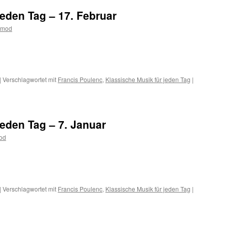
jeden Tag – 17. Februar
tmod
m
er
|
Verschlagwortet mit
Francis Poulenc
,
Klassische Musik für jeden Tag
|
jeden Tag – 7. Januar
od
m
er
|
Verschlagwortet mit
Francis Poulenc
,
Klassische Musik für jeden Tag
|