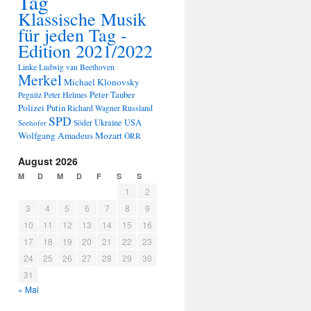
Tag
Klassische Musik
für jeden Tag -
Edition 2021/2022
Linke
Ludwig van Beethoven
Merkel
Michael Klonovsky
Peter Tauber
Peter Helmes
Pegnitz
Polizei
Putin
Russland
Richard Wagner
SPD
Ukraine
USA
Seehofer
Söder
Wolfgang Amadeus Mozart
ÖRR
August 2026
M
D
M
D
F
S
S
1
2
3
4
5
6
7
8
9
10
11
12
13
14
15
16
17
18
19
20
21
22
23
24
25
26
27
28
29
30
31
« Mai