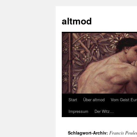
Zum
Inhalt
altmod
springen
Start
Über altmod
Vom Geist Eu
Impressum
Der Witz…
Francis Poule
Schlagwort-Archiv: