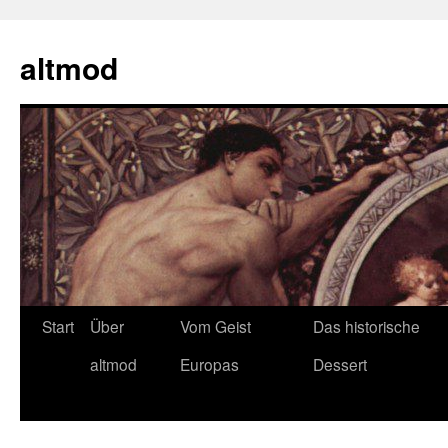
Zum
Inhalt
altmod
springen
Start
Über
Vom Geist
Das historische
altmod
Europas
Dessert