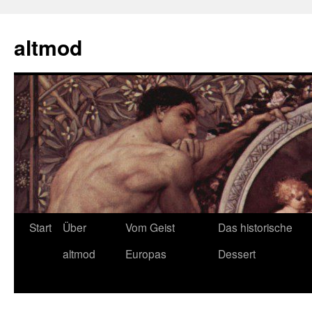
Zum
Inhalt
altmod
springen
Start
Über
Vom Geist
Das historische
altmod
Europas
Dessert