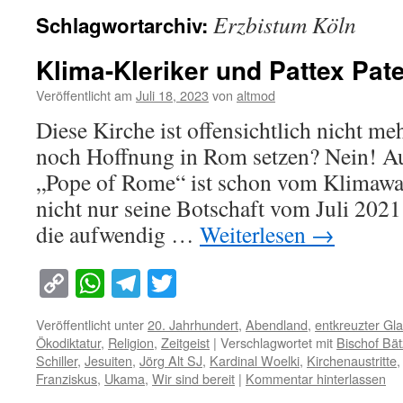
Erzbistum Köln
Schlagwortarchiv:
Klima-Kleriker und Pattex Pat
Veröffentlicht am
Juli 18, 2023
von
altmod
Diese Kirche ist offensichtlich nicht m
noch Hoffnung in Rom setzen? Nein! Au
„Pope of Rome“ ist schon vom Klimawah
nicht nur seine Botschaft vom Juli 202
die aufwendig …
Weiterlesen
→
Copy
WhatsApp
Telegram
Twitter
Link
Veröffentlicht unter
20. Jahrhundert
,
Abendland
,
entkreuzter Gl
Ökodiktatur
,
Religion
,
Zeitgeist
|
Verschlagwortet mit
Bischof Bät
Schiller
,
Jesuiten
,
Jörg Alt SJ
,
Kardinal Woelki
,
Kirchenaustritte
Franziskus
,
Ukama
,
Wir sind bereit
|
Kommentar hinterlassen