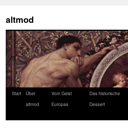
Zum
Inhalt
altmod
springen
Start
Über
Vom Geist
Das historische
altmod
Europas
Dessert