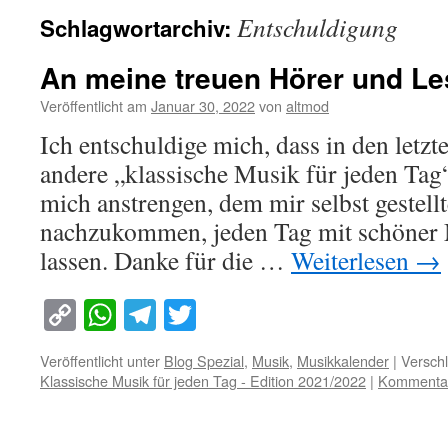
Entschuldigung
Schlagwortarchiv:
An meine treuen Hörer und Le
Veröffentlicht am
Januar 30, 2022
von
altmod
Ich entschuldige mich, dass in den letzt
andere „klassische Musik für jeden Tag“
mich anstrengen, dem mir selbst gestell
nachzukommen, jeden Tag mit schöner 
lassen. Danke für die …
Weiterlesen
→
Copy
WhatsApp
Telegram
Twitter
Link
Veröffentlicht unter
Blog Spezial
,
Musik
,
Musikkalender
|
Verschl
Klassische Musik für jeden Tag - Edition 2021/2022
|
Kommentar