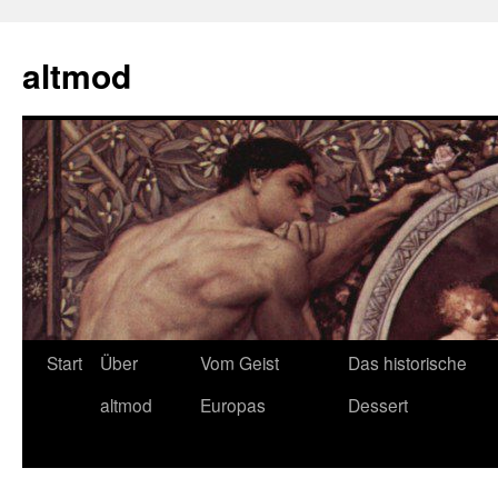
Zum
Inhalt
altmod
springen
Start
Über
Vom Geist
Das historische
altmod
Europas
Dessert