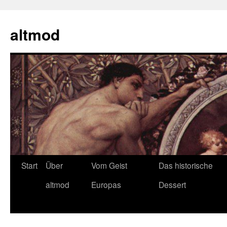
Zum
Inhalt
altmod
springen
Start
Über
Vom Geist
Das historische
altmod
Europas
Dessert