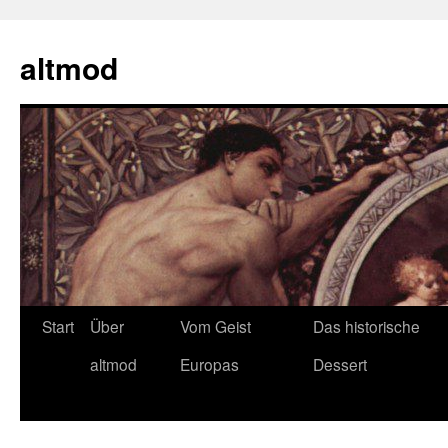
Zum
Inhalt
altmod
springen
Start
Über
Vom Geist
Das historische
altmod
Europas
Dessert