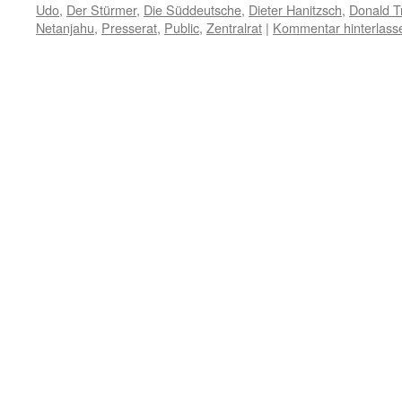
Udo
,
Der Stürmer
,
Die Süddeutsche
,
Dieter Hanitzsch
,
Donald 
Netanjahu
,
Presserat
,
Public
,
Zentralrat
|
Kommentar hinterlass