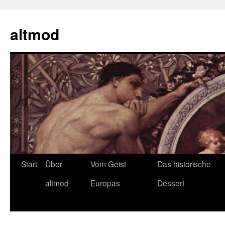
Zum
Inhalt
altmod
springen
Start
Über
Vom Geist
Das historische
altmod
Europas
Dessert