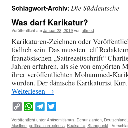
Die Süddeutsche
Schlagwort-Archiv:
Was darf Karikatur?
Veröffentlicht am
Januar 28, 2019
von
altmod
Karikaturen-Zeichnen oder Veröffentli
tödlich sein. Das mussten elf Redakteu
französischen „Satirezeitschrift“ Charli
Jahren erfahren, als sie von empörten
ihrer veröffentlichten Mohammed-Kari
wurden. Der dänische Karikaturist Kur
Weiterlesen
→
Copy
WhatsApp
Telegram
Twitter
Link
Veröffentlicht unter
Antisemitismus
,
Denunzianten
,
Deutschland
Muslime
,
political correctness
,
Realsatire
,
Standpunkt
|
Verschla