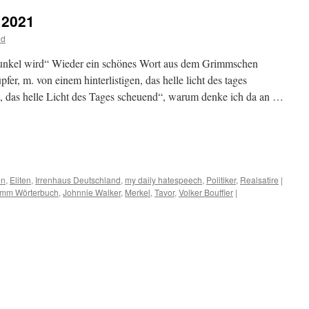
 2021
od
dunkel wird“ Wieder ein schönes Wort aus dem Grimmschen
er, m. von einem hinterlistigen, das helle licht des tages
, das helle Licht des Tages scheuend“, warum denke ich da an …
m
er
en
,
Eliten
,
Irrenhaus Deutschland
,
my daily hatespeech
,
Politiker
,
Realsatire
|
imm Wörterbuch
,
Johnnie Walker
,
Merkel
,
Tavor
,
Volker Bouffier
|