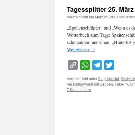
Tagessplitter 25. März
Veröffentlicht am
März 25, 2021
von
altm
„Spaltenschlüpfer“ und „Wenn es 
Wörterbuch zum Tage: Spaltenschlüpf
scheuenden menschen. „Hinterlistig
Weiterlesen
→
Copy
WhatsApp
Telegra
Twitt
Link
Veröffentlicht unter
Blog Spezial
,
Bosheit
Verschlagwortet mit
Deppen
,
Fake-TV
,
Gr
7 Kommentare