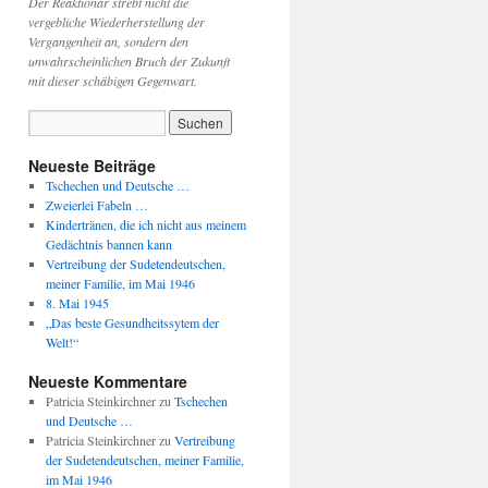
Der Reaktionär strebt nicht die
vergebliche Wiederherstellung der
Vergangenheit an, sondern den
unwahrscheinlichen Bruch der Zukunft
mit dieser schäbigen Gegenwart.
Neueste Beiträge
Tschechen und Deutsche …
Zweierlei Fabeln …
Kindertränen, die ich nicht aus meinem
Gedächtnis bannen kann
Vertreibung der Sudetendeutschen,
meiner Familie, im Mai 1946
8. Mai 1945
„Das beste Gesundheitssytem der
Welt!“
Neueste Kommentare
Patricia Steinkirchner
zu
Tschechen
und Deutsche …
Patricia Steinkirchner
zu
Vertreibung
der Sudetendeutschen, meiner Familie,
im Mai 1946