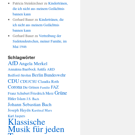
Patricia Steinkirchner
zu
Kindertränen,
die ich nicht aus meinem Gedächtnis
bannen kann
Gerhard Bauer
zu
Kindertränen, die
ich nicht aus meinem Gedächtnis
bannen kann
Gerhard Bauer
zu
Vertreibung der
Sudetendeutschen, meiner Familie, im
Mai 1946
Schlagwörter
AfD
Angela Merkel
Annalena Baerbock
Antifa
ARD
Berlin
Bundeswehr
Bedford-Strohm
CDU
CDU/CSU
Claudia Roth
Corona
FAZ
Die Grünen
Familie
Grüne
Friedrich Merz
Franz Schubert
Hitler
Islam
J.S. Bach
Johann Sebastian Bach
Joseph Haydn
Kardinal Marx
Karl Jaspers
Klassische
Musik für jeden