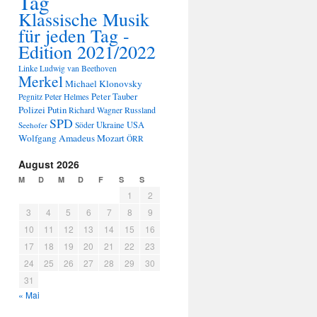
Tag
Klassische Musik
für jeden Tag -
Edition 2021/2022
Linke
Ludwig van Beethoven
Merkel
Michael Klonovsky
Peter Tauber
Peter Helmes
Pegnitz
Polizei
Putin
Russland
Richard Wagner
SPD
Ukraine
USA
Seehofer
Söder
Wolfgang Amadeus Mozart
ÖRR
August 2026
M
D
M
D
F
S
S
1
2
3
4
5
6
7
8
9
10
11
12
13
14
15
16
17
18
19
20
21
22
23
24
25
26
27
28
29
30
31
« Mai