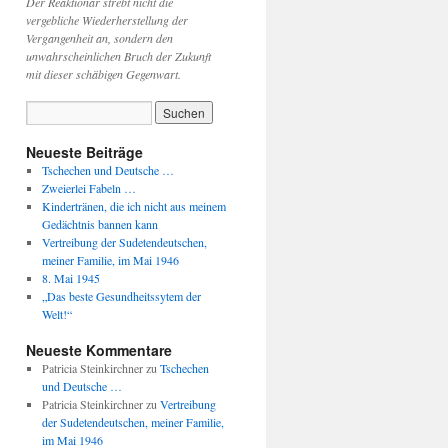
Der Reaktionär strebt nicht die
vergebliche Wiederherstellung der
Vergangenheit an, sondern den
unwahrscheinlichen Bruch der Zukunft
mit dieser schäbigen Gegenwart.
Neueste Beiträge
Tschechen und Deutsche …
Zweierlei Fabeln …
Kindertränen, die ich nicht aus meinem
Gedächtnis bannen kann
Vertreibung der Sudetendeutschen,
meiner Familie, im Mai 1946
8. Mai 1945
„Das beste Gesundheitssytem der
Welt!“
Neueste Kommentare
Patricia Steinkirchner
zu
Tschechen
und Deutsche …
Patricia Steinkirchner
zu
Vertreibung
der Sudetendeutschen, meiner Familie,
im Mai 1946