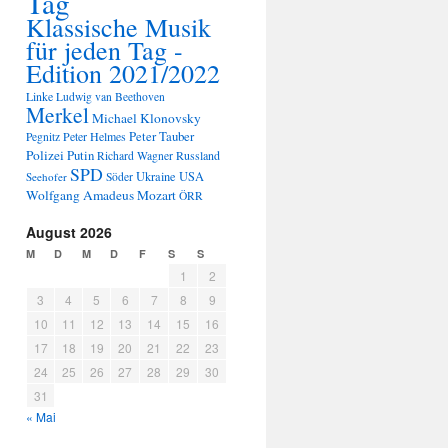
Tag
Klassische Musik
für jeden Tag -
Edition 2021/2022
Linke
Ludwig van Beethoven
Merkel
Michael Klonovsky
Peter Tauber
Peter Helmes
Pegnitz
Polizei
Putin
Russland
Richard Wagner
SPD
Ukraine
USA
Seehofer
Söder
Wolfgang Amadeus Mozart
ÖRR
August 2026
M
D
M
D
F
S
S
1
2
3
4
5
6
7
8
9
10
11
12
13
14
15
16
17
18
19
20
21
22
23
24
25
26
27
28
29
30
31
« Mai