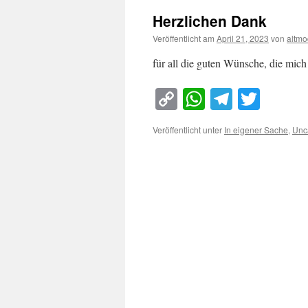
Herzlichen Dank
Veröffentlicht am
April 21, 2023
von
altmo
für all die guten Wünsche, die mich
Copy
WhatsApp
Telegra
Twitt
Link
Veröffentlicht unter
In eigener Sache
,
Unc