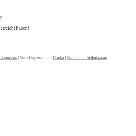
d
 erreicht haben!
m
er
ategorized
|
Verschlagwortet mit
Danke
|
Kommentar hinterlassen