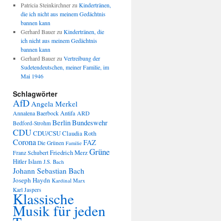
Patricia Steinkirchner
zu
Kindertränen,
die ich nicht aus meinem Gedächtnis
bannen kann
Gerhard Bauer
zu
Kindertränen, die
ich nicht aus meinem Gedächtnis
bannen kann
Gerhard Bauer
zu
Vertreibung der
Sudetendeutschen, meiner Familie, im
Mai 1946
Schlagwörter
AfD
Angela Merkel
Annalena Baerbock
Antifa
ARD
Berlin
Bundeswehr
Bedford-Strohm
CDU
CDU/CSU
Claudia Roth
Corona
FAZ
Die Grünen
Familie
Grüne
Friedrich Merz
Franz Schubert
Hitler
Islam
J.S. Bach
Johann Sebastian Bach
Joseph Haydn
Kardinal Marx
Karl Jaspers
Klassische
Musik für jeden