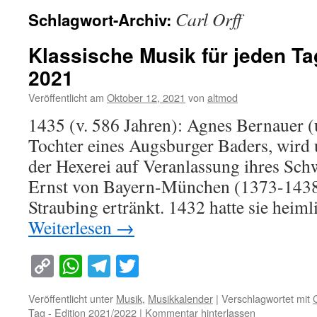
Carl Orff
Schlagwort-Archiv:
Klassische Musik für jeden Ta
2021
Veröffentlicht am
Oktober 12, 2021
von
altmod
1435 (v. 586 Jahren): Agnes Bernauer 
Tochter eines Augsburger Baders, wird
der Hexerei auf Veranlassung ihres Sch
Ernst von Bayern-München (1373-1438)
Straubing ertränkt. 1432 hatte sie heim
Weiterlesen
→
Copy
WhatsApp
Telegram
Twitter
Link
Veröffentlicht unter
Musik
,
Musikkalender
|
Verschlagwortet mit
C
Tag - Edition 2021/2022
|
Kommentar hinterlassen