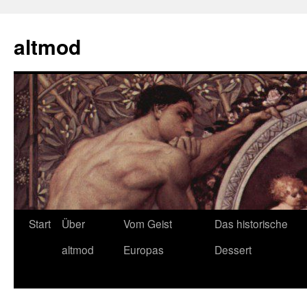
Zum
Inhalt
altmod
springen
Start
Über
Vom Geist
Das historische
altmod
Europas
Dessert