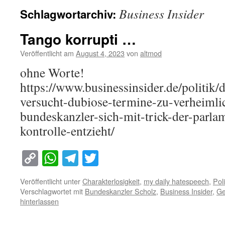
Business Insider
Schlagwortarchiv:
Tango korrupti …
Veröffentlicht am
August 4, 2023
von
altmod
ohne Worte!
https://www.businessinsider.de/politik/
versucht-dubiose-termine-zu-verheimli
bundeskanzler-sich-mit-trick-der-parla
kontrolle-entzieht/
Copy
WhatsApp
Telegram
Twitter
Link
Veröffentlicht unter
Charakterlosigkeit
,
my daily hatespeech
,
Poli
Verschlagwortet mit
Bundeskanzler Scholz
,
Business Insider
,
Ge
hinterlassen