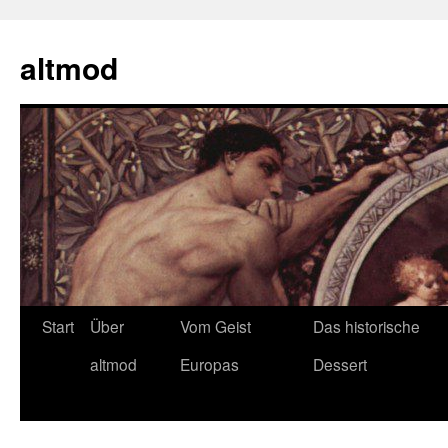
Zum
Inhalt
altmod
springen
Start
Über
Vom Geist
Das historische
altmod
Europas
Dessert