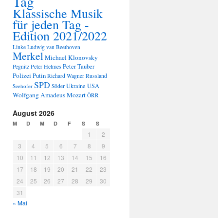
Tag
Klassische Musik
für jeden Tag -
Edition 2021/2022
Linke
Ludwig van Beethoven
Merkel
Michael Klonovsky
Peter Tauber
Peter Helmes
Pegnitz
Polizei
Putin
Russland
Richard Wagner
SPD
Ukraine
USA
Seehofer
Söder
Wolfgang Amadeus Mozart
ÖRR
August 2026
M
D
M
D
F
S
S
1
2
3
4
5
6
7
8
9
10
11
12
13
14
15
16
17
18
19
20
21
22
23
24
25
26
27
28
29
30
31
« Mai