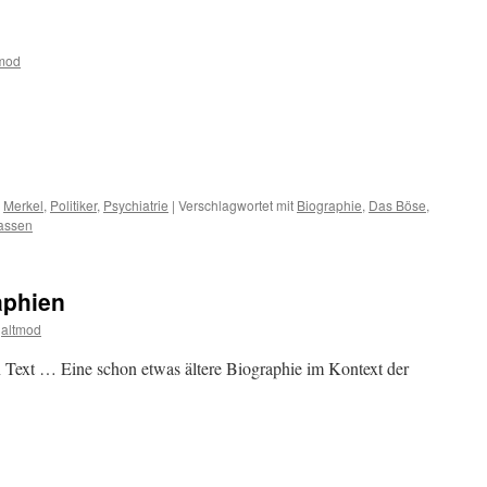
tmod
m
er
,
Merkel
,
Politiker
,
Psychiatrie
|
Verschlagwortet mit
Biographie
,
Das Böse
,
assen
aphien
altmod
n Text … Eine schon etwas ältere Biographie im Kontext der
m
er