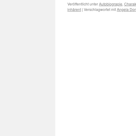
Veröffentlicht unter
Autobiograpie
,
Charakt
inhärent
|
Verschlagwortet mit
Angela Dor