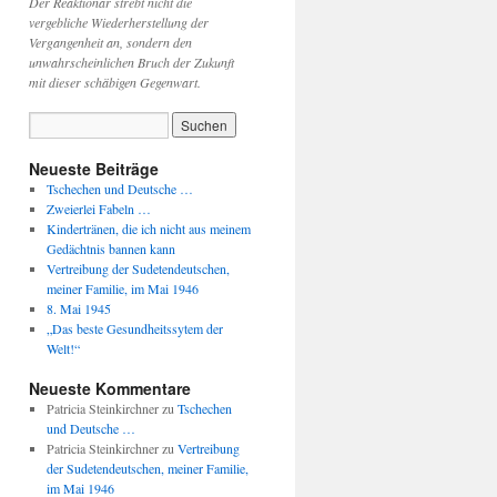
Der Reaktionär strebt nicht die
vergebliche Wiederherstellung der
Vergangenheit an, sondern den
unwahrscheinlichen Bruch der Zukunft
mit dieser schäbigen Gegenwart.
Neueste Beiträge
Tschechen und Deutsche …
Zweierlei Fabeln …
Kindertränen, die ich nicht aus meinem
Gedächtnis bannen kann
Vertreibung der Sudetendeutschen,
meiner Familie, im Mai 1946
8. Mai 1945
„Das beste Gesundheitssytem der
Welt!“
Neueste Kommentare
Patricia Steinkirchner
zu
Tschechen
und Deutsche …
Patricia Steinkirchner
zu
Vertreibung
der Sudetendeutschen, meiner Familie,
im Mai 1946