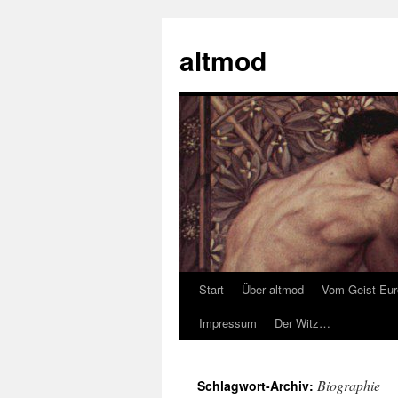
Zum
Inhalt
altmod
springen
Start
Über altmod
Vom Geist Eu
Impressum
Der Witz…
Biographie
Schlagwort-Archiv: