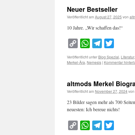
Neuer Bestseller
Veröffentlicht am
August 27, 2025
von
al
10 Jahre. „Wir schaffen das!“
Copy
WhatsApp
Telegra
Twitt
Link
Veröffentlicht unter
Blog Spezial
,
Literatur
Merkel-Ära
,
Nemesis
|
Kommentar hinterl
altmods Merkel Biogr
Veröffentlicht am
November 27, 2024
von
23 Bilder sagen mehr als 700 Seite
neuesten: Ich bereue nichts!
Copy
WhatsApp
Telegra
Twitt
Link