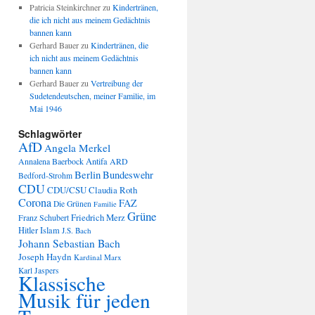
Patricia Steinkirchner
zu
Kindertränen,
die ich nicht aus meinem Gedächtnis
bannen kann
Gerhard Bauer
zu
Kindertränen, die
ich nicht aus meinem Gedächtnis
bannen kann
Gerhard Bauer
zu
Vertreibung der
Sudetendeutschen, meiner Familie, im
Mai 1946
Schlagwörter
AfD
Angela Merkel
Annalena Baerbock
Antifa
ARD
Berlin
Bundeswehr
Bedford-Strohm
CDU
CDU/CSU
Claudia Roth
Corona
FAZ
Die Grünen
Familie
Grüne
Friedrich Merz
Franz Schubert
Hitler
Islam
J.S. Bach
Johann Sebastian Bach
Joseph Haydn
Kardinal Marx
Karl Jaspers
Klassische
Musik für jeden