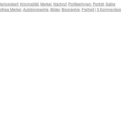
erlosigkeit
,
Kriminalität
,
Merkel
,
Nachruf
,
Politikerinnen
,
Porträt
,
Satire
othea Merkel
,
Autobiographie
,
Bilder
,
Biographie
,
Freiheit
|
3 Kommentare