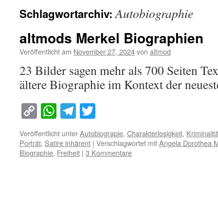
Autobiographie
Schlagwortarchiv:
altmods Merkel Biographien
Veröffentlicht am
November 27, 2024
von
altmod
23 Bilder sagen mehr als 700 Seiten Te
ältere Biographie im Kontext der neuest
Copy
WhatsApp
Telegram
Twitter
Link
Veröffentlicht unter
Autobiograpie
,
Charakterlosigkeit
,
Kriminalit
Porträt
,
Satire inhärent
|
Verschlagwortet mit
Angela Dorothea M
Biographie
,
Freiheit
|
3 Kommentare