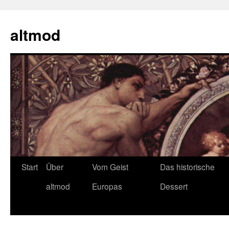
Zum
Inhalt
altmod
springen
Start
Über
Vom Geist
Das historische
altmod
Europas
Dessert