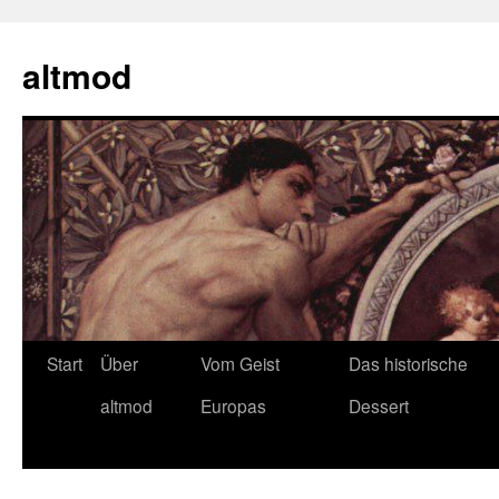
Zum
Inhalt
altmod
springen
Start
Über
Vom Geist
Das historische
altmod
Europas
Dessert