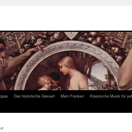
ropas
Das historische Dessert
Mein Franken
Klassische Musik für je
rt