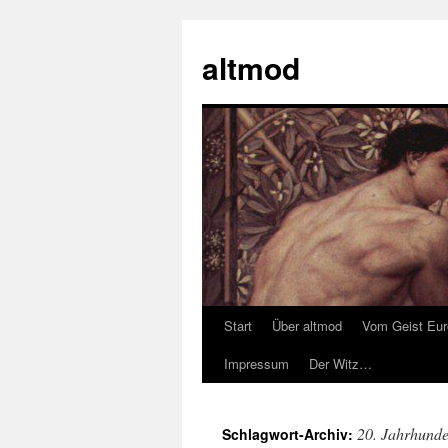
Zum
Inhalt
altmod
springen
Start
Über altmod
Vom Geist Eu
Impressum
Der Witz…
20. Jahrhunde
Schlagwort-Archiv: