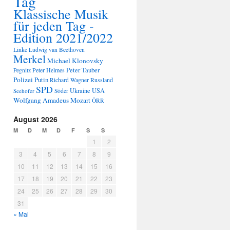
Tag
Klassische Musik
für jeden Tag -
Edition 2021/2022
Linke
Ludwig van Beethoven
Merkel
Michael Klonovsky
Peter Tauber
Peter Helmes
Pegnitz
Polizei
Putin
Russland
Richard Wagner
SPD
Ukraine
USA
Seehofer
Söder
Wolfgang Amadeus Mozart
ÖRR
August 2026
M
D
M
D
F
S
S
1
2
3
4
5
6
7
8
9
10
11
12
13
14
15
16
17
18
19
20
21
22
23
24
25
26
27
28
29
30
31
« Mai