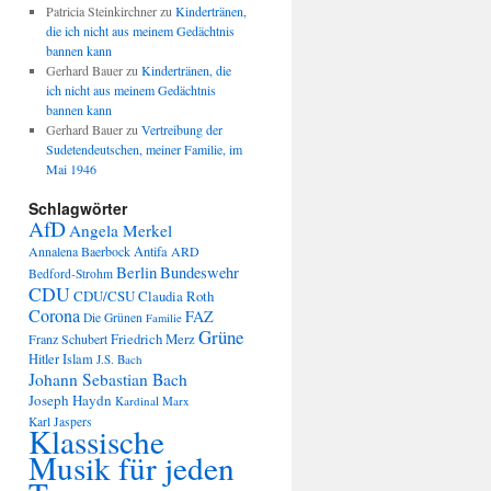
Patricia Steinkirchner
zu
Kindertränen,
die ich nicht aus meinem Gedächtnis
bannen kann
Gerhard Bauer
zu
Kindertränen, die
ich nicht aus meinem Gedächtnis
bannen kann
Gerhard Bauer
zu
Vertreibung der
Sudetendeutschen, meiner Familie, im
Mai 1946
Schlagwörter
AfD
Angela Merkel
Annalena Baerbock
Antifa
ARD
Berlin
Bundeswehr
Bedford-Strohm
CDU
CDU/CSU
Claudia Roth
Corona
FAZ
Die Grünen
Familie
Grüne
Friedrich Merz
Franz Schubert
Hitler
Islam
J.S. Bach
Johann Sebastian Bach
Joseph Haydn
Kardinal Marx
Karl Jaspers
Klassische
Musik für jeden