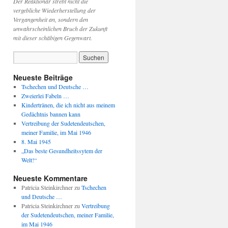
Der Reaktionär strebt nicht die
vergebliche Wiederherstellung der
Vergangenheit an, sondern den
unwahrscheinlichen Bruch der Zukunft
mit dieser schäbigen Gegenwart.
Neueste Beiträge
Tschechen und Deutsche …
Zweierlei Fabeln …
Kindertränen, die ich nicht aus meinem
Gedächtnis bannen kann
Vertreibung der Sudetendeutschen,
meiner Familie, im Mai 1946
8. Mai 1945
„Das beste Gesundheitssytem der
Welt!“
Neueste Kommentare
Patricia Steinkirchner
zu
Tschechen
und Deutsche …
Patricia Steinkirchner
zu
Vertreibung
der Sudetendeutschen, meiner Familie,
im Mai 1946