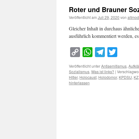
Roter und Brauner So
Veröffentlicht am
Juli 29, 2020
von
altmod
Gleicher Inhalt in durchaus ähnlic
ausführlich kommentiert werden, es s
Copy
WhatsApp
Telegra
Twitt
Link
Veröffentlicht unter
Antisemitismus
,
Aufkl
Sozialismus
,
Was ist links?
|
Verschlagwor
Hitler
,
Holocaust
,
Holodomor
,
KPDSU
,
KZ
hinterlassen