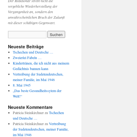
Der Reaktionär strebt nicht die
vergebliche Wiederherstellung der
Vergangenheit an, sondern den
unwahrscheinlichen Bruch der Zukunft
mit dieser schäbigen Gegenwart.
Neueste Beiträge
Tschechen und Deutsche …
Zweierlei Fabeln …
Kindertränen, die ich nicht aus meinem
Gedächtnis bannen kann
Vertreibung der Sudetendeutschen,
meiner Familie, im Mai 1946
8. Mai 1945
„Das beste Gesundheitssytem der
Welt!“
Neueste Kommentare
Patricia Steinkirchner
zu
Tschechen
und Deutsche …
Patricia Steinkirchner
zu
Vertreibung
der Sudetendeutschen, meiner Familie,
im Mai 1946