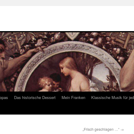
ropas
Das historische Dessert
Mein Franken
Klassische Musik für je
„Frisch geschlagen …“
→