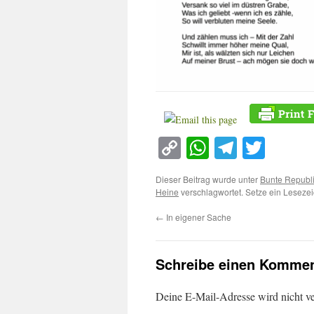
Copy
WhatsApp
Telegra
Twitt
Link
Dieser Beitrag wurde unter
Bunte Republ
Heine
verschlagwortet. Setze ein Leseze
←
In eigener Sache
Schreibe einen Kommen
Deine E-Mail-Adresse wird nicht ver