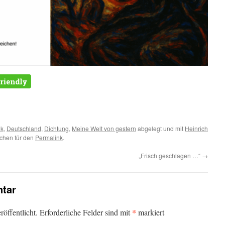
m
er
ik
,
Deutschland
,
Dichtung
,
Meine Welt von gestern
abgelegt und mit
Heinrich
ichen für den
Permalink
.
„Frisch geschlagen …“
→
tar
*
öffentlicht.
Erforderliche Felder sind mit
markiert