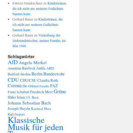
Patricia Steinkirchner
zu
Kindertränen,
die ich nicht aus meinem Gedächtnis
bannen kann
Gerhard Bauer
zu
Kindertränen, die
ich nicht aus meinem Gedächtnis
bannen kann
Gerhard Bauer
zu
Vertreibung der
Sudetendeutschen, meiner Familie, im
Mai 1946
Schlagwörter
AfD
Angela Merkel
Annalena Baerbock
Antifa
ARD
Berlin
Bundeswehr
Bedford-Strohm
CDU
CDU/CSU
Claudia Roth
Corona
FAZ
Die Grünen
Familie
Grüne
Friedrich Merz
Franz Schubert
Hitler
Islam
J.S. Bach
Johann Sebastian Bach
Joseph Haydn
Kardinal Marx
Karl Jaspers
Klassische
Musik für jeden