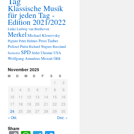
Tag
Klassische Musik
für jeden Tag -
Edition 2021/2022
Linke
Ludwig van Beethoven
Merkel
Michael Klonovsky
Peter Tauber
Peter Helmes
Pegnitz
Polizei
Putin
Russland
Richard Wagner
SPD
Ukraine
USA
Seehofer
Söder
Wolfgang Amadeus Mozart
ÖRR
November 2025
M
D
M
D
F
S
S
1
2
3
4
5
6
7
8
9
10
11
12
13
14
15
16
17
18
19
20
21
22
23
24
25
26
27
28
29
30
« Okt.
Dez. »
Share