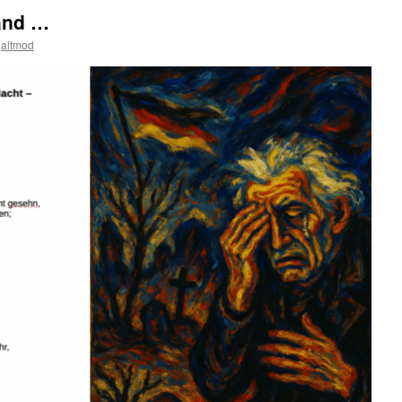
and …
altmod