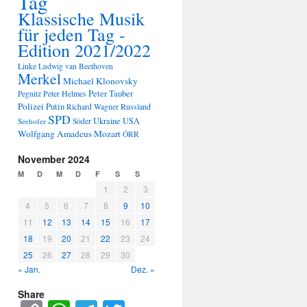
Tag
Klassische Musik
für jeden Tag -
Edition 2021/2022
Linke
Ludwig van Beethoven
Merkel
Michael Klonovsky
Peter Tauber
Peter Helmes
Pegnitz
Polizei
Putin
Russland
Richard Wagner
SPD
Ukraine
USA
Seehofer
Söder
Wolfgang Amadeus Mozart
ÖRR
November 2024
M
D
M
D
F
S
S
1
2
3
4
5
6
7
8
9
10
11
12
13
14
15
16
17
18
19
20
21
22
23
24
25
26
27
28
29
30
« Jan.
Dez. »
Share