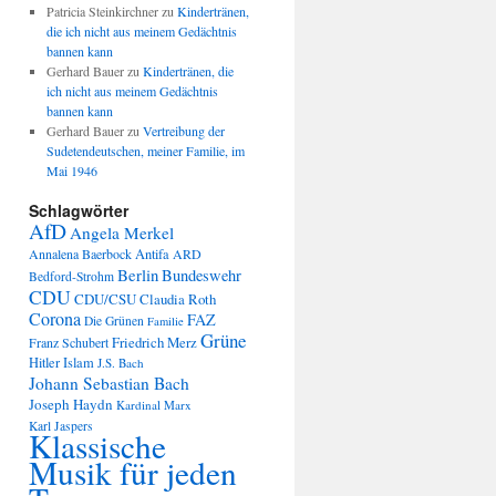
Patricia Steinkirchner
zu
Kindertränen,
die ich nicht aus meinem Gedächtnis
bannen kann
Gerhard Bauer
zu
Kindertränen, die
ich nicht aus meinem Gedächtnis
bannen kann
Gerhard Bauer
zu
Vertreibung der
Sudetendeutschen, meiner Familie, im
Mai 1946
Schlagwörter
AfD
Angela Merkel
Annalena Baerbock
Antifa
ARD
Berlin
Bundeswehr
Bedford-Strohm
CDU
CDU/CSU
Claudia Roth
Corona
FAZ
Die Grünen
Familie
Grüne
Friedrich Merz
Franz Schubert
Hitler
Islam
J.S. Bach
Johann Sebastian Bach
Joseph Haydn
Kardinal Marx
Karl Jaspers
Klassische
Musik für jeden