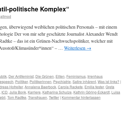
ntil-politische Komplex“
altmod
en, überwiegend weiblichen politischen Personals – mit einem
hologie Der von mir sehr geschätzte Journalist Alexander Wendt
adtke – das ist ein Grünen-Nachwuchspolitiker, welcher mit
2Ausstoß/Klimasünder*innen“ – …
Weiterlesen
→
m
er
blik
,
Der Antifeminist
,
Die Grünen
,
Eliten
,
Feminismus
,
Irrenhaus
tespeech
,
Politiker
,
Politikerinnen
,
Psychiatrie
,
Satire inhärent
,
Was ist links?
|
reas Hofreiter
,
Annalena Baerbock
,
Carola Rackete
,
Emilia fester
,
Greta
,
ICD
,
Julia Bonk
,
Karriere
,
Katharina Schulze
,
Kathrin Göring-Eckardt
,
Luisa
bli
,
Tom Radtke
,
Transfrauen
,
Twitter
|
Kommentar hinterlassen