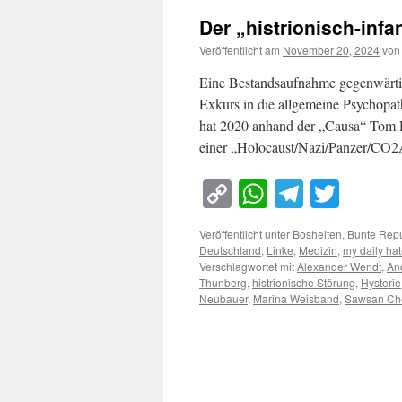
Der „histrionisch-infa
Veröffentlicht am
November 20, 2024
von
Eine Bestandsaufnahme gegenwärtig
Exkurs in die allgemeine Psychopat
hat 2020 anhand der „Causa“ Tom R
einer „Holocaust/Nazi/Panzer/CO
Copy
WhatsApp
Telegra
Twitt
Link
Veröffentlicht unter
Bosheiten
,
Bunte Repu
Deutschland
,
Linke
,
Medizin
,
my daily ha
Verschlagwortet mit
Alexander Wendt
,
And
Thunberg
,
histrionische Störung
,
Hysterie
Neubauer
,
Marina Weisband
,
Sawsan Che