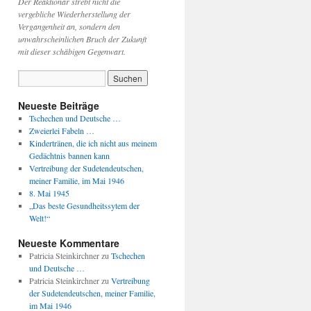
Der Reaktionär strebt nicht die
vergebliche Wiederherstellung der
Vergangenheit an, sondern den
unwahrscheinlichen Bruch der Zukunft
mit dieser schäbigen Gegenwart.
Neueste Beiträge
Tschechen und Deutsche …
Zweierlei Fabeln …
Kindertränen, die ich nicht aus meinem
Gedächtnis bannen kann
Vertreibung der Sudetendeutschen,
meiner Familie, im Mai 1946
8. Mai 1945
„Das beste Gesundheitssytem der
Welt!“
Neueste Kommentare
Patricia Steinkirchner
zu
Tschechen
und Deutsche …
Patricia Steinkirchner
zu
Vertreibung
der Sudetendeutschen, meiner Familie,
im Mai 1946