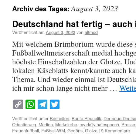
August 3, 2023
Archiv des Tages:
Deutschland hat fertig – auch
Veröffentlicht am
August 3, 2023
von
altmod
Mit welchem Brimborium wurde diese 
Fußballweltmeisterschaft medial hochge
höchste Einschaltzahlen der Glotze. Und
lokalen Käseblatts kennt/kannte auch k
Thema. Und wieder einmal ist Deutschl
ich mir schon lange nicht mehr …
Weit
Copy
WhatsApp
Telegram
Twitter
Link
Veröffentlicht unter
Bosheiten
,
Bunte Republik
,
Der neue Deuts
Orientierung
,
Medien
,
Merkelerbe
,
my daily hatespeech
,
Presse
Frauenfußball
,
Fußball-WM
,
Gedöns
,
Glotze
|
9 Kommentare