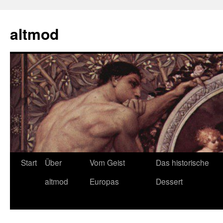
Zum
Inhalt
altmod
springen
Start
Über
Vom Geist
Das historische
altmod
Europas
Dessert