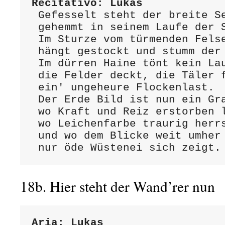
Recitativo: Lukas
 Gefesselt steht der breite See,

 gehemmt in seinem Laufe der Strom.

 Im Sturze vom türmenden Felsen

 hängt gestockt und stumm der Wasserfall.

 Im dürren Haine tönt kein Laut;

 die Felder deckt, die Täler füllt

 ein' ungeheure Flockenlast.

 Der Erde Bild ist nun ein Grab,

 wo Kraft und Reiz erstorben liegt,

 wo Leichenfarbe traurig herrscht,

 und wo dem Blicke weit umher

 nur öde Wüstenei sich zeigt.
18b. Hier steht der Wand’rer nu
Aria: Lukas