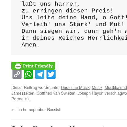
 laßt uns harren,

 zu erringen diesen Preis!

 Uns leite deine Hand, o Gott!

 Verleih' uns Stärk' und Mut!

 Dann siegen wir, dann geh'n wir ein

 in deines Reiches Herrlichkeit.

 Amen.
Copy
WhatsApp
Telegram
Twitter
Link
Dieser Beitrag wurde unter
Deutsche Musik
,
Musik
,
Musikkalend
Jahreszeiten
,
Gottfried van Swieten
,
Joseph Haydn
verschlagwor
Permalink
.
←
Ich homophober Rassist: