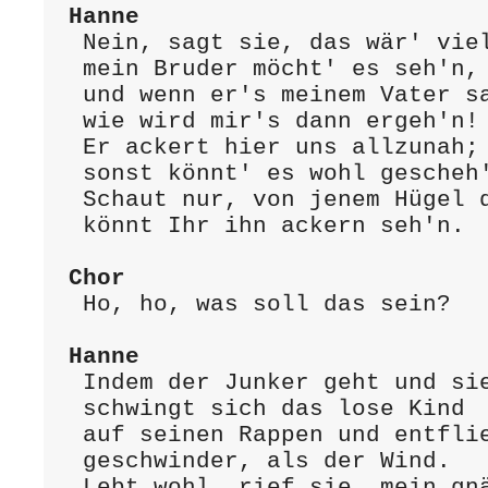
Hanne
 Nein, sagt sie, das wär' viel gewagt;

 mein Bruder möcht' es seh'n,

 und wenn er's meinem Vater sagt,

 wie wird mir's dann ergeh'n!

 Er ackert hier uns allzunah;

 sonst könnt' es wohl gescheh'n.

 Schaut nur, von jenem Hügel da 

 könnt Ihr ihn ackern seh'n.

Chor
 Ho, ho, was soll das sein?

Hanne
 Indem der Junker geht und sieht,

 schwingt sich das lose Kind

 auf seinen Rappen und entflieht

 geschwinder, als der Wind.

 Lebt wohl, rief sie, mein gnäd'ger Herr!
