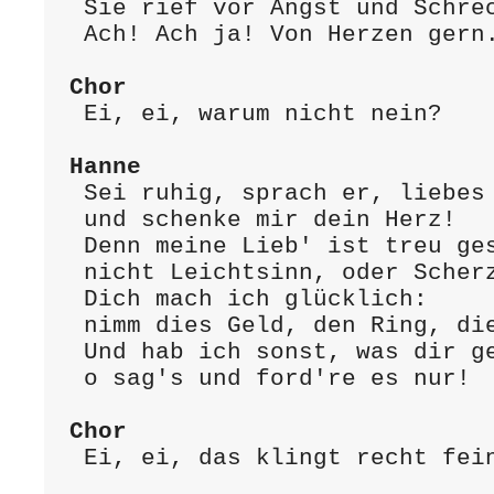
 Sie rief vor Angst und Schrecken:

 Ach! Ach ja! Von Herzen gern.

Chor
 Ei, ei, warum nicht nein?

Hanne
 Sei ruhig, sprach er, liebes Kind,

 und schenke mir dein Herz!

 Denn meine Lieb' ist treu gesinnt,

 nicht Leichtsinn, oder Scherz.

 Dich mach ich glücklich:

 nimm dies Geld, den Ring, die gold'ne Uhr!

 Und hab ich sonst, was dir gefällt,

 o sag's und ford're es nur!

Chor
 Ei, ei, das klingt recht fein!
