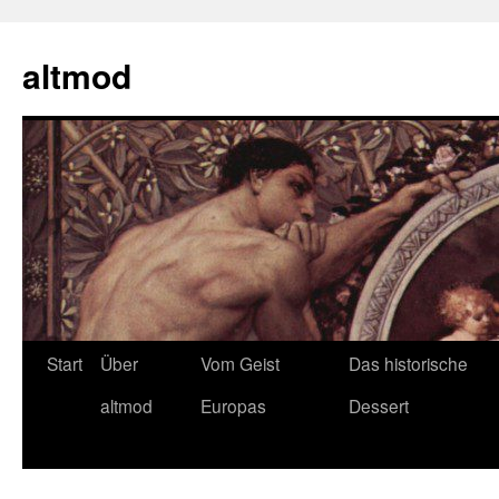
Zum
Inhalt
altmod
springen
Start
Über
Vom Geist
Das historische
altmod
Europas
Dessert