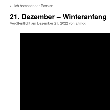
←
Ich homophober Rassist:
21. Dezember – Winteranfang
Veröffentlicht am
Dezember 21, 2022
von
altmod