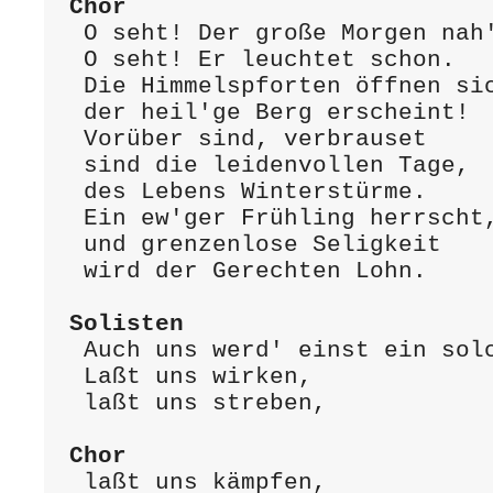
Chor
 O seht! Der große Morgen nah't.

 O seht! Er leuchtet schon.

 Die Himmelspforten öffnen sich,

 der heil'ge Berg erscheint!

 Vorüber sind, verbrauset

 sind die leidenvollen Tage,

 des Lebens Winterstürme.

 Ein ew'ger Frühling herrscht,

 und grenzenlose Seligkeit

 wird der Gerechten Lohn.

Solisten
 Auch uns werd' einst ein solcher Lohn!

 Laßt uns wirken,

 laßt uns streben,

Chor
 laßt uns kämpfen,
