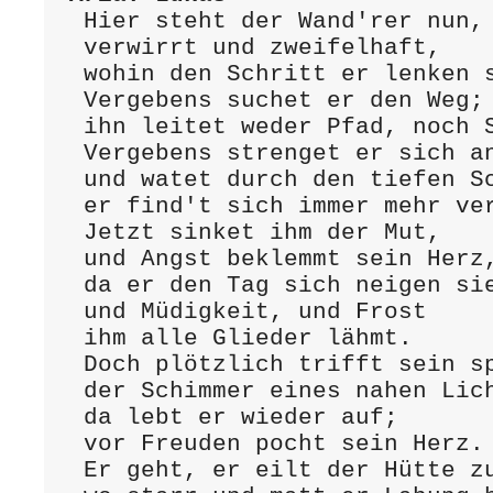
 Hier steht der Wand'rer nun,

 verwirrt und zweifelhaft,

 wohin den Schritt er lenken soll.

 Vergebens suchet er den Weg;

 ihn leitet weder Pfad, noch Spur.

 Vergebens strenget er sich an,

 und watet durch den tiefen Schnee;

 er find't sich immer mehr verirrt.

 Jetzt sinket ihm der Mut,

 und Angst beklemmt sein Herz,

 da er den Tag sich neigen sieht,

 und Müdigkeit, und Frost

 ihm alle Glieder lähmt.

 Doch plötzlich trifft sein spähend Aug

 der Schimmer eines nahen Lichts,

 da lebt er wieder auf;

 vor Freuden pocht sein Herz.

 Er geht, er eilt der Hütte zu,
