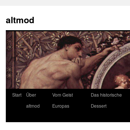
Zum
Inhalt
altmod
springen
Start
Über
Vom Geist
Das historische
altmod
Europas
Dessert