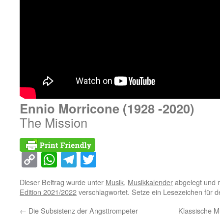
Ennio Morricone (1928 -2020)
The Mission
Copy
WhatsApp
Telegram
Twitter
Link
Dieser Beitrag wurde unter
Musik
,
Musikkalender
abgelegt und 
Edition 2021/2022
verschlagwortet. Setze ein Lesezeichen für 
←
Die Subsistenz der Angsttrompeter
Klassische M