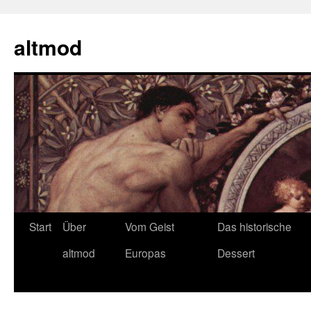
Zum
Inhalt
altmod
springen
Start
Über
Vom Geist
Das historische
altmod
Europas
Dessert