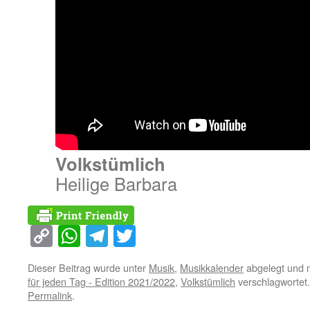
Volkstümlich
Heilige Barbara
Copy
WhatsApp
Telegram
Twitter
Link
Dieser Beitrag wurde unter
Musik
,
Musikkalender
abgelegt und 
für jeden Tag - Edition 2021/2022
,
Volkstümlich
verschlagwortet.
Permalink
.