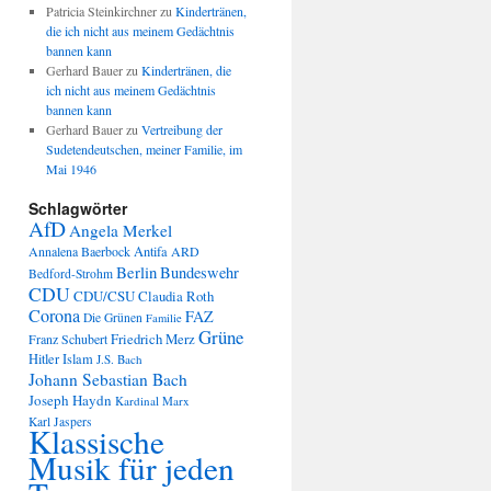
Patricia Steinkirchner
zu
Kindertränen,
die ich nicht aus meinem Gedächtnis
bannen kann
Gerhard Bauer
zu
Kindertränen, die
ich nicht aus meinem Gedächtnis
bannen kann
Gerhard Bauer
zu
Vertreibung der
Sudetendeutschen, meiner Familie, im
Mai 1946
Schlagwörter
AfD
Angela Merkel
Annalena Baerbock
Antifa
ARD
Berlin
Bundeswehr
Bedford-Strohm
CDU
CDU/CSU
Claudia Roth
Corona
FAZ
Die Grünen
Familie
Grüne
Friedrich Merz
Franz Schubert
Hitler
Islam
J.S. Bach
Johann Sebastian Bach
Joseph Haydn
Kardinal Marx
Karl Jaspers
Klassische
Musik für jeden