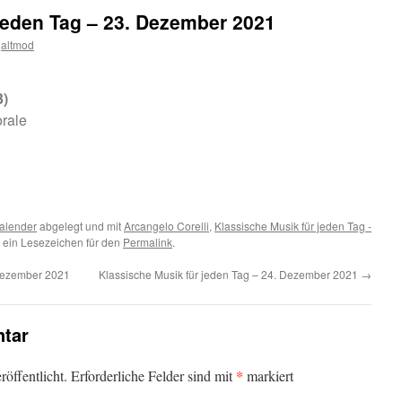
jeden Tag – 23. Dezember 2021
altmod
3)
rale
m
er
alender
abgelegt und mit
Arcangelo Corelli
,
Klassische Musik für jeden Tag -
 ein Lesezeichen für den
Permalink
.
 Dezember 2021
Klassische Musik für jeden Tag – 24. Dezember 2021
→
tar
*
öffentlicht.
Erforderliche Felder sind mit
markiert