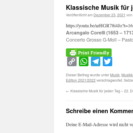
Klassische Musik für 
Veröffentlicht am
Dezember 23, 2021
von
https://youtu.be/arHGR78i4Jo?t=16
Arcangalo Corelli (1653 – 171
Concerto Grosso G-Moll – Pasto
Copy
WhatsApp
Telegra
Twitt
Link
Dieser Beitrag wurde unter
Musik
,
Musikk
Edition 2021/2022
verschlagwortet. Setze
←
Klassische Musik für jeden Tag – 22.
Schreibe einen Kommen
Deine E-Mail-Adresse wird nicht ver