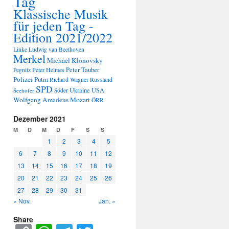
Tag
Klassische Musik
für jeden Tag -
Edition 2021/2022
Linke
Ludwig van Beethoven
Merkel
Michael Klonovsky
Peter Tauber
Peter Helmes
Pegnitz
Polizei
Putin
Russland
Richard Wagner
SPD
Ukraine
USA
Seehofer
Söder
Wolfgang Amadeus Mozart
ÖRR
Dezember 2021
M
D
M
D
F
S
S
1
2
3
4
5
6
7
8
9
10
11
12
13
14
15
16
17
18
19
20
21
22
23
24
25
26
27
28
29
30
31
« Nov.
Jan. »
Share