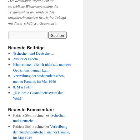
Der Reaktionär strebt nicht die
vergebliche Wiederherstellung der
Vergangenheit an, sondern den
unwahrscheinlichen Bruch der Zukunft
mit dieser schäbigen Gegenwart.
Neueste Beiträge
Tschechen und Deutsche …
Zweierlei Fabeln …
Kindertränen, die ich nicht aus meinem
Gedächtnis bannen kann
Vertreibung der Sudetendeutschen,
meiner Familie, im Mai 1946
8. Mai 1945
„Das beste Gesundheitssytem der
Welt!“
Neueste Kommentare
Patricia Steinkirchner
zu
Tschechen
und Deutsche …
Patricia Steinkirchner
zu
Vertreibung
der Sudetendeutschen, meiner Familie,
im Mai 1946