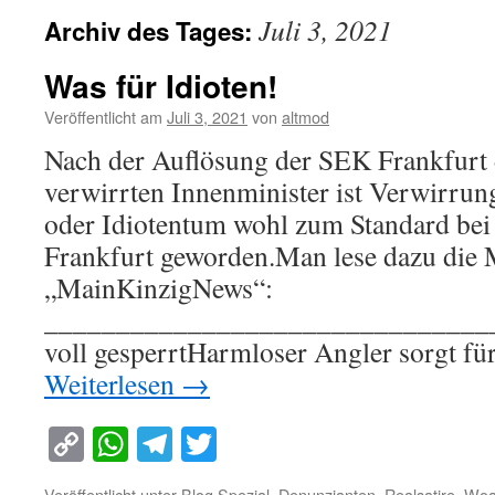
Juli 3, 2021
Archiv des Tages:
Was für Idioten!
Veröffentlicht am
Juli 3, 2021
von
altmod
Nach der Auflösung der SEK Frankfurt 
verwirrten Innenminister ist Verwirrun
oder Idiotentum wohl zum Standard bei d
Frankfurt geworden.Man lese dazu die
„MainKinzigNews“:
_______________________________
voll gesperrtHarmloser Angler sorgt f
Weiterlesen
→
Copy
WhatsApp
Telegram
Twitter
Link
Veröffentlicht unter
Blog Spezial
,
Denunzianten
,
Realsatire
,
Woa