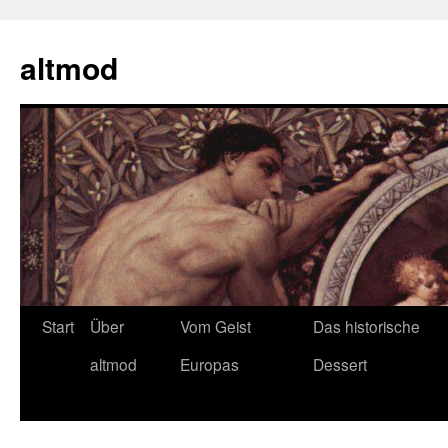
Zum
Inhalt
altmod
springen
Start
Über
Vom Geist
Das historische
altmod
Europas
Dessert