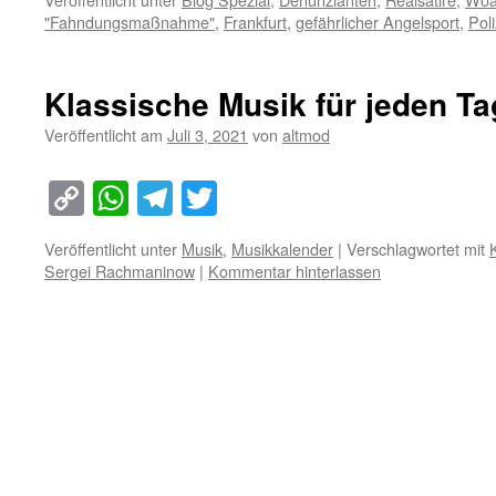
"Fahndungsmaßnahme"
,
Frankfurt
,
gefährlicher Angelsport
,
Poli
Klassische Musik für jeden Tag
Veröffentlicht am
Juli 3, 2021
von
altmod
Copy
WhatsApp
Telegram
Twitter
Link
Veröffentlicht unter
Musik
,
Musikkalender
|
Verschlagwortet mit
Sergei Rachmaninow
|
Kommentar hinterlassen