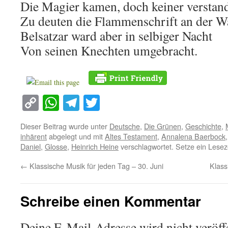
Die Magier kamen, doch keiner verstan
Zu deuten die Flammenschrift an der W
Belsatzar ward aber in selbiger Nacht
Von seinen Knechten umgebracht.
Copy
WhatsApp
Telegram
Twitter
Link
Dieser Beitrag wurde unter
Deutsche
,
Die Grünen
,
Geschichte
,
inhärent
abgelegt und mit
Altes Testament
,
Annalena Baerbock
Daniel
,
Glosse
,
Heinrich Heine
verschlagwortet. Setze ein Lesez
←
Klassische Musik für jeden Tag – 30. Juni
Klass
Schreibe einen Kommentar
Deine E-Mail-Adresse wird nicht veröffe