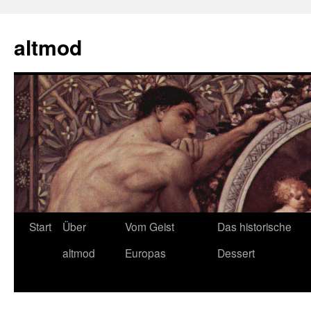
Zum
Inhalt
altmod
springen
Start
Über
Vom Geist
Das historische
altmod
Europas
Dessert