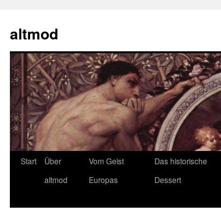
Zum
Inhalt
altmod
springen
Start
Über
Vom Geist
Das historische
altmod
Europas
Dessert