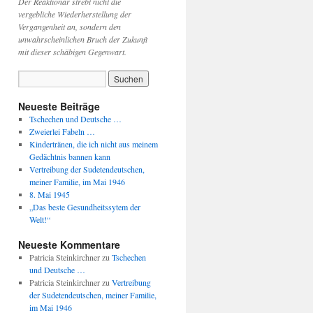
Der Reaktionär strebt nicht die
vergebliche Wiederherstellung der
Vergangenheit an, sondern den
unwahrscheinlichen Bruch der Zukunft
mit dieser schäbigen Gegenwart.
Neueste Beiträge
Tschechen und Deutsche …
Zweierlei Fabeln …
Kindertränen, die ich nicht aus meinem
Gedächtnis bannen kann
Vertreibung der Sudetendeutschen,
meiner Familie, im Mai 1946
8. Mai 1945
„Das beste Gesundheitssytem der
Welt!“
Neueste Kommentare
Patricia Steinkirchner
zu
Tschechen
und Deutsche …
Patricia Steinkirchner
zu
Vertreibung
der Sudetendeutschen, meiner Familie,
im Mai 1946