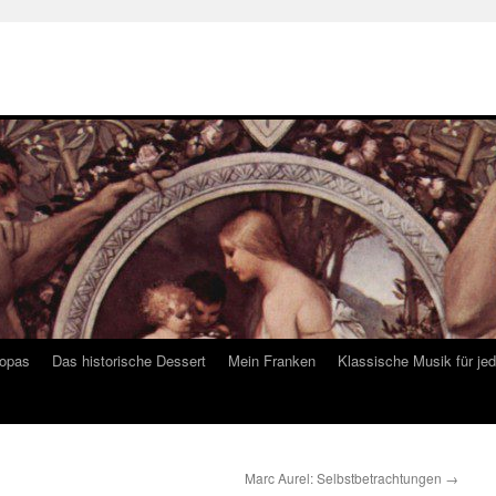
ropas
Das historische Dessert
Mein Franken
Klassische Musik für je
Marc Aurel: Selbstbetrachtungen
→