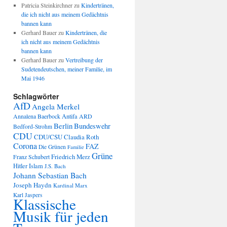
Patricia Steinkirchner
zu
Kindertränen,
die ich nicht aus meinem Gedächtnis
bannen kann
Gerhard Bauer
zu
Kindertränen, die
ich nicht aus meinem Gedächtnis
bannen kann
Gerhard Bauer
zu
Vertreibung der
Sudetendeutschen, meiner Familie, im
Mai 1946
Schlagwörter
AfD
Angela Merkel
Annalena Baerbock
Antifa
ARD
Berlin
Bundeswehr
Bedford-Strohm
CDU
CDU/CSU
Claudia Roth
Corona
FAZ
Die Grünen
Familie
Grüne
Friedrich Merz
Franz Schubert
Hitler
Islam
J.S. Bach
Johann Sebastian Bach
Joseph Haydn
Kardinal Marx
Karl Jaspers
Klassische
Musik für jeden