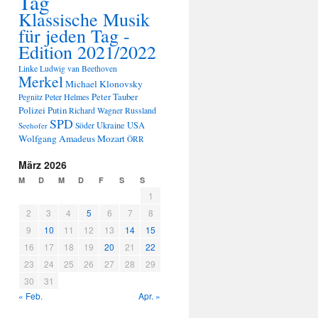
Tag
Klassische Musik
für jeden Tag -
Edition 2021/2022
Linke
Ludwig van Beethoven
Merkel
Michael Klonovsky
Peter Tauber
Peter Helmes
Pegnitz
Polizei
Putin
Russland
Richard Wagner
SPD
Ukraine
USA
Seehofer
Söder
Wolfgang Amadeus Mozart
ÖRR
März 2026
M
D
M
D
F
S
S
1
2
3
4
5
6
7
8
9
10
11
12
13
14
15
16
17
18
19
20
21
22
23
24
25
26
27
28
29
30
31
« Feb.
Apr. »