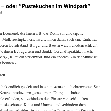
“ – oder “Pustekuchen im Windpark”
od
ten Leumund, der Ihnen z.B. das Recht auf eine eigene
 Müllerrüchigkeit erschwerte ihnen damit auch eine Einheirat
deren Berufsstand. Bürger und Bauern waren ehedem schlecht
gte ihnen Betrügereien und dunkle Geschäftspraktiken nach.
rg«, lautet ein Sprichwort, und ein anderes: »In der Mühle ist
en können.«
delt
litik endlich geadelt und in einen vermeintlich ehrenwerten Stand
Neuzeit produzieren „erneuerbare Energie“ – haben
e erfunden, sie verhindern den Einsatz von schädlichen
ten, sie schonen Klima und Umwelt und verhindern damit
ßerdem verheißen sie ein lohnendes Investment für Sparer bzw.