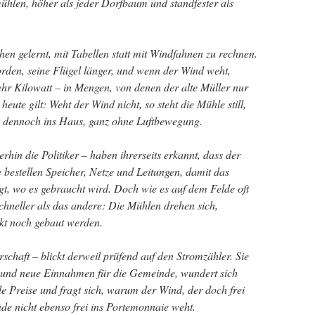
ühlen, höher als jeder Dorfbaum und standfester als
en gelernt, mit Tabellen statt mit Windfahnen zu rechnen.
rden, seine Flügel länger, und wenn der Wind weht,
hr Kilowatt – in Mengen, von denen der alte Müller nur
ute gilt: Weht der Wind nicht, so steht die Mühle still,
n dennoch ins Haus, ganz ohne Luftbewegung.
hin die Politiker – haben ihrerseits erkannt, dass der
e bestellen Speicher, Netze und Leitungen, damit das
t, wo es gebraucht wird. Doch wie es auf dem Felde oft
schneller als das andere: Die Mühlen drehen sich,
t noch gebaut werden.
schaft – blickt derweil prüfend auf den Stromzähler. Sie
ft und neue Einnahmen für die Gemeinde, wundert sich
de Preise und fragt sich, warum der Wind, der doch frei
nde nicht ebenso frei ins Portemonnaie weht.