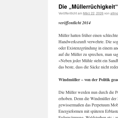
Die „Müllerrüchigkeit
Veröffentlicht am
März 22, 2026
von
altm
veröffentlicht 2014
Müller hatten früher einen schlech
Handwerkszunft verwehrte. Die sog.
oder Existenzgründung in einem an
auf die Müller zu sprechen, man sa
»Neben jeder Mühle steht ein Sandbe
das beste, dass die Säcke nicht red
Windmüller – von der Politik gea
Die Müller werden nun durch die Po
erhoben. Denn die Windmüller der 
gewissermaßen das Perpetuum Mobil
Energieformen mit späteren Erblas
Erderwärmung, Waldsterben etc.; au