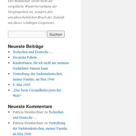
Der Reaktionär strebt nicht die
vergebliche Wiederherstellung der
Vergangenheit an, sondern den
unwahrscheinlichen Bruch der Zukunft
mit dieser schäbigen Gegenwart.
Neueste Beiträge
Tschechen und Deutsche …
Zweierlei Fabeln …
Kindertränen, die ich nicht aus meinem
Gedächtnis bannen kann
Vertreibung der Sudetendeutschen,
meiner Familie, im Mai 1946
8. Mai 1945
„Das beste Gesundheitssytem der
Welt!“
Neueste Kommentare
Patricia Steinkirchner
zu
Tschechen
und Deutsche …
Patricia Steinkirchner
zu
Vertreibung
der Sudetendeutschen, meiner Familie,
im Mai 1946