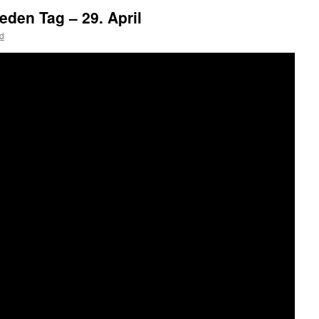
eden Tag – 29. April
d