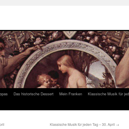
ropas
Das historische Dessert
Mein Franken
Klassische Musik für je
ril
Klassische Musik für jeden Tag – 30. April
→