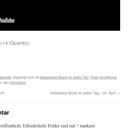
Nr.14 (Quamby)
m
er
alender
abgelegt und mit
Klassische Musik für jeden Tag
,
Peter Sculthorpe
für den
Permalink
.
ril
Klassische Musik für jeden Tag – 30. April
→
tar
*
öffentlicht.
Erforderliche Felder sind mit
markiert