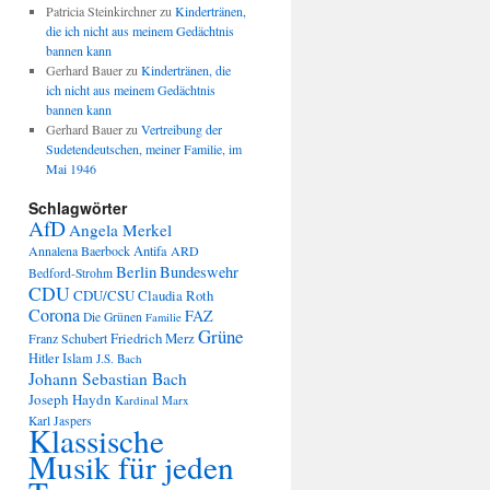
Patricia Steinkirchner
zu
Kindertränen,
die ich nicht aus meinem Gedächtnis
bannen kann
Gerhard Bauer
zu
Kindertränen, die
ich nicht aus meinem Gedächtnis
bannen kann
Gerhard Bauer
zu
Vertreibung der
Sudetendeutschen, meiner Familie, im
Mai 1946
Schlagwörter
AfD
Angela Merkel
Annalena Baerbock
Antifa
ARD
Berlin
Bundeswehr
Bedford-Strohm
CDU
CDU/CSU
Claudia Roth
Corona
FAZ
Die Grünen
Familie
Grüne
Friedrich Merz
Franz Schubert
Hitler
Islam
J.S. Bach
Johann Sebastian Bach
Joseph Haydn
Kardinal Marx
Karl Jaspers
Klassische
Musik für jeden