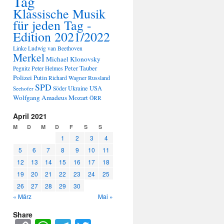
Tag
Klassische Musik
für jeden Tag -
Edition 2021/2022
Linke
Ludwig van Beethoven
Merkel
Michael Klonovsky
Peter Tauber
Peter Helmes
Pegnitz
Polizei
Putin
Russland
Richard Wagner
SPD
Ukraine
USA
Seehofer
Söder
Wolfgang Amadeus Mozart
ÖRR
April 2021
M
D
M
D
F
S
S
1
2
3
4
5
6
7
8
9
10
11
12
13
14
15
16
17
18
19
20
21
22
23
24
25
26
27
28
29
30
« März
Mai »
Share