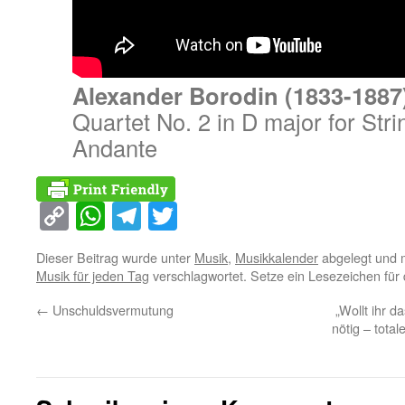
Alexander Borodin (1833-1887
Quartet No. 2 in D major for Strin
Andante
Copy
WhatsApp
Telegram
Twitter
Link
Dieser Beitrag wurde unter
Musik
,
Musikkalender
abgelegt und 
Musik für jeden Tag
verschlagwortet. Setze ein Lesezeichen für
←
Unschuldsvermutung
„Wollt ihr d
nötig – total