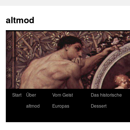
Zum
Inhalt
altmod
springen
Start
Über
Vom Geist
Das historische
altmod
Europas
Dessert