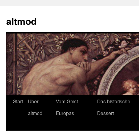
Zum
Inhalt
altmod
springen
Start
Über
Vom Geist
Das historische
altmod
Europas
Dessert