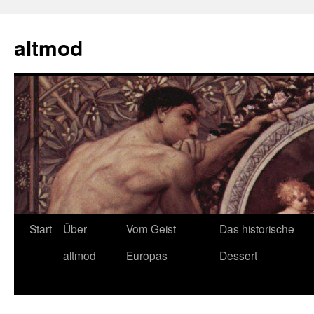
Zum
Inhalt
altmod
springen
Start
Über
Vom Geist
Das historische
altmod
Europas
Dessert