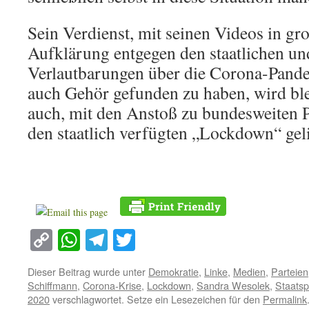
Sein Verdienst, mit seinen Videos in g
Aufklärung entgegen den staatlichen un
Verlautbarungen über die Corona-Pande
auch Gehör gefunden zu haben, wird bl
auch, mit den Anstoß zu bundesweiten P
den staatlich verfügten „Lockdown“ geli
Copy
WhatsApp
Telegram
Twitter
Link
Dieser Beitrag wurde unter
Demokratie
,
Linke
,
Medien
,
Parteien
Schiffmann
,
Corona-Krise
,
Lockdown
,
Sandra Wesolek
,
Staatsp
2020
verschlagwortet. Setze ein Lesezeichen für den
Permalink