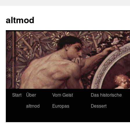
Zum
Inhalt
altmod
springen
Start
Über
Vom Geist
Das historische
altmod
Europas
Dessert