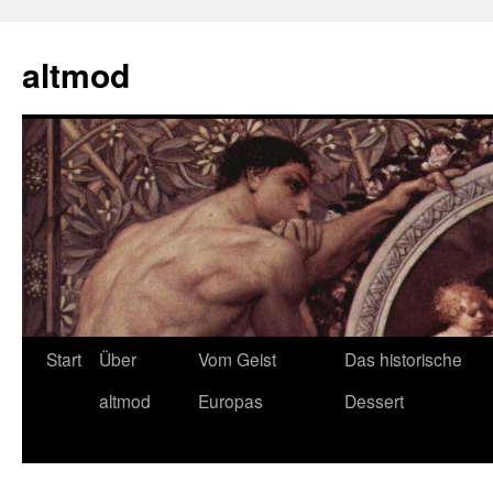
Zum
Inhalt
altmod
springen
Start
Über
Vom Geist
Das historische
altmod
Europas
Dessert