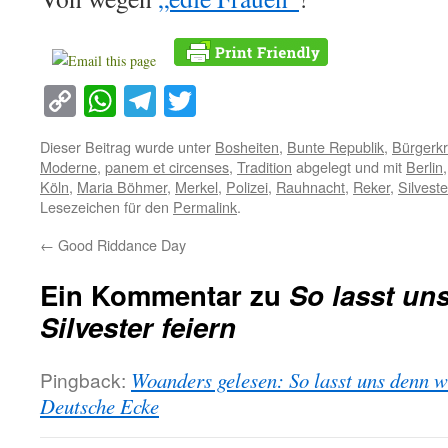
Copy
WhatsApp
Telegram
Twitter
Link
Dieser Beitrag wurde unter
Bosheiten
,
Bunte Republik
,
Bürgerkr
Moderne
,
panem et circenses
,
Tradition
abgelegt und mit
Berlin
Köln
,
Maria Böhmer
,
Merkel
,
Polizei
,
Rauhnacht
,
Reker
,
Silveste
Lesezeichen für den
Permalink
.
←
Good Riddance Day
Ein Kommentar zu
So lasst un
Silvester feiern
Pingback:
Woanders gelesen: So lasst uns denn wi
Deutsche Ecke