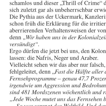
schamlos und dieser „Thrill of Crime“ d
sich zuletzt gar als unbeherrschbar erwi
Die Pythia aus der Uckermark, Kanzleri
schon früh die Erklärung für die irriti
aberrierenden Verhaltensweisen der von
denn
„Wir haben uns in der Kolonialzei
versündigt“.
Ergo dürfen die jetzt bei uns, den Kolon
lassen: die Nafris, Neger und Araber.
Vielleicht sehen wir das aber nur falsch
fehlgeleitet, denn „
Fast die Hälfte aller
Fernsehprogramme – genau 47,7 Prozent
irgendwie um Aggression und Bedrohung
sind 481 Mordszenen wöchentlich und r
„Jede Woche mutet uns das Fernsehen b
… So was verengt das Weltbild. Und dan