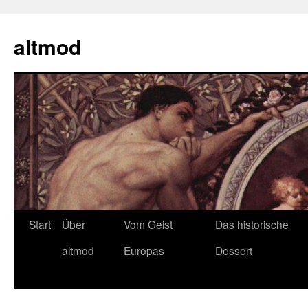
Zum
Inhalt
altmod
springen
Start
Über
Vom Geist
Das historische
altmod
Europas
Dessert