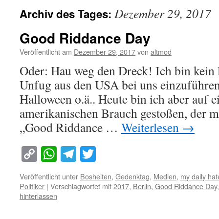
Dezember 29, 2017
Archiv des Tages:
Good Riddance Day
Veröffentlicht am
Dezember 29, 2017
von
altmod
Oder: Hau weg den Dreck! Ich bin kein 
Unfug aus den USA bei uns einzuführe
Halloween o.ä.. Heute bin ich aber auf e
amerikanischen Brauch gestoßen, der mi
„Good Riddance …
Weiterlesen
→
Copy
WhatsApp
Telegram
Twitter
Link
Veröffentlicht unter
Bosheiten
,
Gedenktag
,
Medien
,
my daily ha
Politiker
|
Verschlagwortet mit
2017
,
Berlin
,
Good Riddance Day
hinterlassen