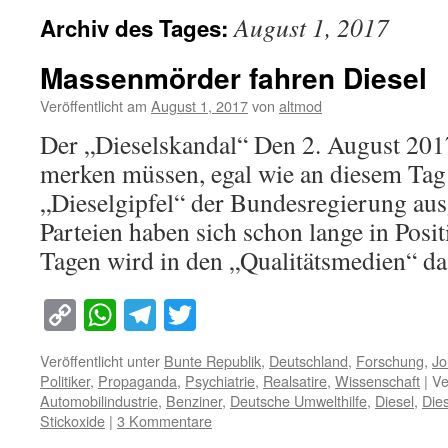
August 1, 2017
Archiv des Tages:
Massenmörder fahren Diesel
Veröffentlicht am
August 1, 2017
von
altmod
Der „Dieselskandal“ Den 2. August 201
merken müssen, egal wie an diesem Tag 
„Dieselgipfel“ der Bundesregierung aus
Parteien haben sich schon lange in Posit
Tagen wird in den „Qualitätsmedien“ 
Copy
WhatsApp
Telegram
Twitter
Link
Veröffentlicht unter
Bunte Republik
,
Deutschland
,
Forschung
,
Jo
Politiker
,
Propaganda
,
Psychiatrie
,
Realsatire
,
Wissenschaft
|
Ve
Automobilindustrie
,
Benziner
,
Deutsche Umwelthilfe
,
Diesel
,
Die
Stickoxide
|
3 Kommentare