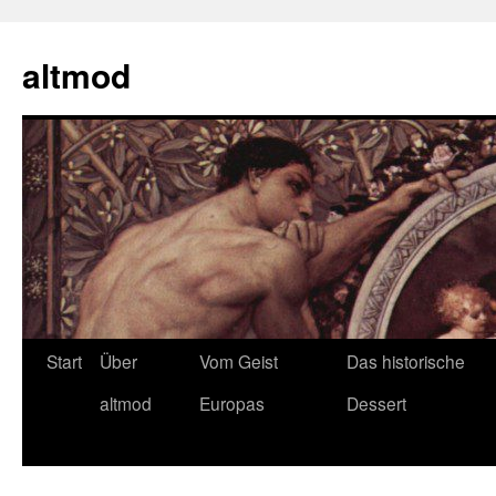
Zum
Inhalt
altmod
springen
Start
Über
Vom Geist
Das historische
altmod
Europas
Dessert